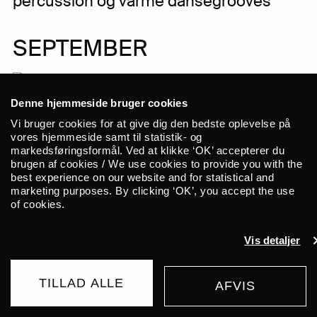
percussion og varme dansegrooves
SEPTEMBER
TIRSDAG _01.09.26
Denne hjemmeside bruger cookies
Cinna Peyghamy
FR/IR
Vi bruger cookies for at give dig den bedste oplevelse på
NAVN
vores hjemmeside samt til statistik- og
Traditionel persisk slagtøj møder
markedsføringsformål. Ved at klikke ‘OK’ accepterer du
brugen af cookies / We use cookies to provide you with the
modular synth i fascinerende
EMAIL
best experience on our website and for statistical and
soundscapes
marketing purposes. By clicking ‘OK’, you accept the use
of cookies.
TI
Vis detaljer
ONSDAG _02.09.26
ALICE TUNES IN:
TILLAD ALLE
AFVIS
Danske Kvalmer
+
DK