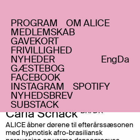
af ALICE-klubben
ALICE
PROGRAM
OM ALICE
KALENDER
MEDLEMSKAB
GAVEKORT
FRIVILLIGHED
AUGUST
NYHEDER
Eng
Da
GÆSTEBOG
FREDAG _28.08.26
FACEBOOK
Opening Concert: Roda
INSTAGRAM
SPOTIFY
NYHEDSBREV
de Santo
+ DJ
BR/PT
SUBSTACK
Carla Schack
BR/DK
ALICE åbner dørene til efterårssæsonen
med hypnotisk afro-brasiliansk