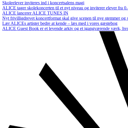
Skoleelever inviteres ind i koncertsalens magi
ALICE tager skolekoncerten til et nyt niveau og inviterer elever fra 0
ALICE lancerer ALICE TUNES IN
Nyt frivilligdrevet koncertformat skal give scenen til nye stemmer og
Lær ALICEs artister bedre at kende – læs med i vores gæstebog
ALICE Guest Book er et levende arkiv og et igangværende værk, hvor