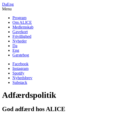
Da
Eng
Menu
Program
Om ALICE
Medlemskab
Gavekort
Frivillighed
Nyheder
Da
Eng
Gæstebog
Facebook
Instagram
Spotify
Nyhedsbrev
Substack
Adfærdspolitik
God adfærd hos ALICE