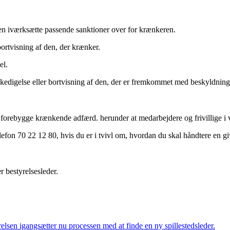
lsen iværksætte passende sanktioner over for krænkeren.
bortvisning af den, der krænker.
el.
kedigelse eller bortvisning af den, der er fremkommet med beskyldni
at forebygge krænkende adfærd. herunder at medarbejdere og frivillige 
fon 70 22 12 80, hvis du er i tvivl om, hvordan du skal håndtere en gi
r bestyrelsesleder.
elsen igangsætter nu processen med at finde en ny spillestedsleder.