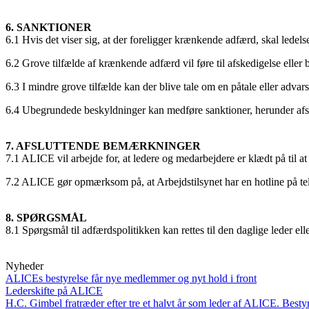
6. SANKTIONER
6.1 Hvis det viser sig, at der foreligger krænkende adfærd, skal lede
6.2 Grove tilfælde af krænkende adfærd vil føre til afskedigelse eller 
6.3 I mindre grove tilfælde kan der blive tale om en påtale eller advars
6.4 Ubegrundede beskyldninger kan medføre sanktioner, herunder afs
7. AFSLUTTENDE BEMÆRKNINGER
7.1 ALICE vil arbejde for, at ledere og medarbejdere er klædt på til 
7.2 ALICE gør opmærksom på, at Arbejdstilsynet har en hotline på tele
8. SPØRGSMÅL
8.1 Spørgsmål til adfærdspolitikken kan rettes til den daglige leder elle
Nyheder
ALICEs bestyrelse får nye medlemmer og nyt hold i front
Lederskifte på ALICE
H.C. Gimbel fratræder efter tre et halvt år som leder af ALICE. Bestyr