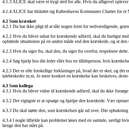
4.1.3 ALICE skal være et trygt sted for alle. Hvis du alligevel oplever
4.1.4 ALICE har tilsluttet sig Københavns Kommunes Charter for et N
4.2 Som krænket
4.2.1 Du har ikke pligt til at tåle nogen form for nedværdigende, græn
4.2.2 Hvis du bliver udsat for krænkende adfærd, skal du hurtigst mulig
opfattede situationen på en anden måde end den krænkede, og at den u
4.2.3 Hvis du siger fra, skal den, du siger fra overfor, respektere dett
4.2.4 Søg hjælp hos din leder eller hos en tillidsperson, hvis krænkelse
4.2.5 Der er ofte forskellige forklaringer på, hvad der er sket, og det 
talebeskeder m.m. Jo mere konkret en krænkelse kan beskrives, desto
4.3 Som kollega
4.3.1 Hvis du bliver vidne til krænkende adfærd, skal du ikke forsøge 
4.3.2 Det vigtigste er at opsøge og hjælpe den krænkede. Vær opmærks
4.3.3 Du skal støtte den, som krænkelsen går ud over. Din opbaknin
4.3.4 I nogle tilfælde kan problemet løses med en samtale, særligt hv
længe den har stået på.