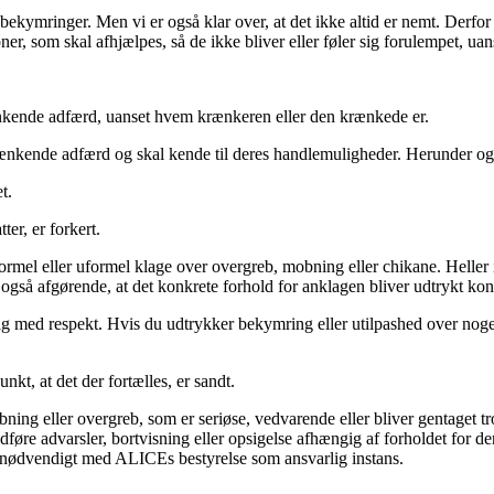
bekymringer. Men vi er også klar over, at det ikke altid er nemt. Derfor 
ioner, som skal afhjælpes, så de ikke bliver eller føler sig forulempet, uan
ænkende adfærd, uanset hvem krænkeren eller den krænkede er.
kende adfærd og skal kende til deres handlemuligheder. Herunder også 
t.
ter, er forkert.
n formel eller uformel klage over overgreb, mobning eller chikane. Helle
t også afgørende, at det konkrete forhold for anklagen bliver udtrykt kon
ig med respekt. Hvis du udtrykker bekymring eller utilpashed over noget,
kt, at det der fortælles, er sandt.
ng eller overgreb, som er seriøse, vedvarende eller bliver gentaget tro
øre advarsler, bortvisning eller opsigelse afhængig af forholdet for de
 nødvendigt med ALICEs bestyrelse som ansvarlig instans.