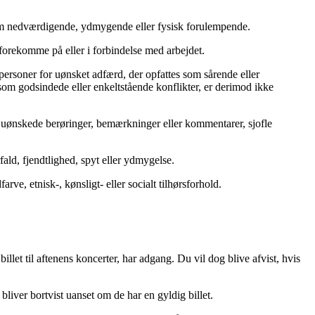
 som nedværdigende, ydmygende eller fysisk forulempende.
orekomme på eller i forbindelse med arbejdet.
personer for uønsket adfærd, der opfattes som sårende eller
 som godsindede eller enkeltstående konflikter, er derimod ikke
 uønskede berøringer, bemærkninger eller kommentarer, sjofle
fald, fjendtlighed, spyt eller ydmygelse.
ve, etnisk-, kønsligt- eller socialt tilhørsforhold.
llet til aftenens koncerter, har adgang. Du vil dog blive afvist, hvis
liver bortvist uanset om de har en gyldig billet.