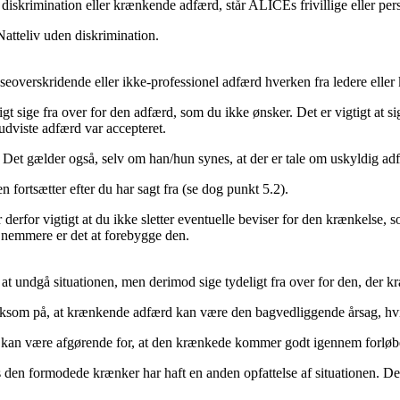
 diskrimination eller krænkende adfærd, står ALICEs frivillige eller per
atteliv uden diskrimination.
seoverskridende eller ikke-professionel adfærd hverken fra ledere eller 
t sige fra over for den adfærd, som du ikke ønsker. Det er vigtigt at sig
dviste adfærd var accepteret.
e. Det gælder også, selv om han/hun synes, at der er tale om uskyldig adfær
n fortsætter efter du har sagt fra (se dog punkt 5.2).
er derfor vigtigt at du ikke sletter eventuelle beviser for den krænkelse, 
 nemmere er det at forebygge den.
at undgå situationen, men derimod sige tydeligt fra over for den, der k
om på, at krænkende adfærd kan være den bagvedliggende årsag, hvis en
g kan være afgørende for, at den krænkede kommer godt igennem forløb
is den formodede krænker har haft en anden opfattelse af situationen. D