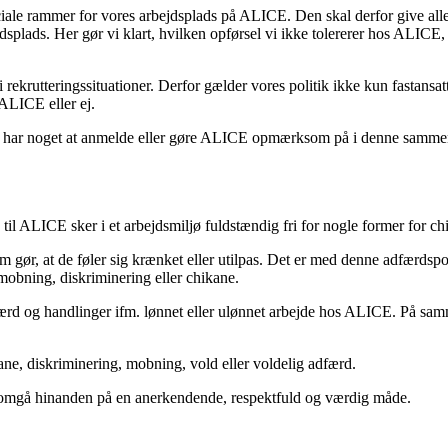
ale rammer for vores arbejdsplads på ALICE. Den skal derfor give alle a
jdsplads. Her gør vi klart, hvilken opførsel vi ikke tolererer hos ALICE
ekrutteringssituationer. Derfor gælder vores politik ikke kun fastansat
 ALICE eller ej.
LICE har noget at anmelde eller gøre ALICE opmærksom på i denne samme
ing til ALICE sker i et arbejdsmiljø fuldstændig fri for nogle former for
 som gør, at de føler sig krænket eller utilpas. Det er med denne adfærds
mobning, diskriminering eller chikane.
rd og handlinger ifm. lønnet eller ulønnet arbejde hos ALICE. På samm
e, diskriminering, mobning, vold eller voldelig adfærd.
il at omgå hinanden på en anerkendende, respektfuld og værdig måde.