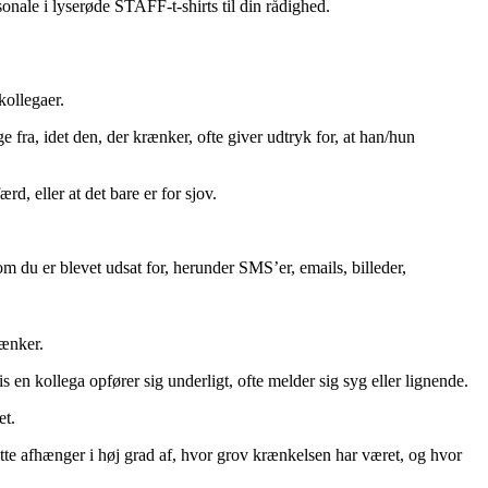
sonale i lyserøde STAFF-t-shirts til din rådighed.
kollegaer.
e fra, idet den, der krænker, ofte giver udtryk for, at han/hun
d, eller at det bare er for sjov.
som du er blevet udsat for, herunder SMS’er, emails, billeder,
rænker.
 kollega opfører sig underligt, ofte melder sig syg eller lignende.
et.
ette afhænger i høj grad af, hvor grov krænkelsen har været, og hvor