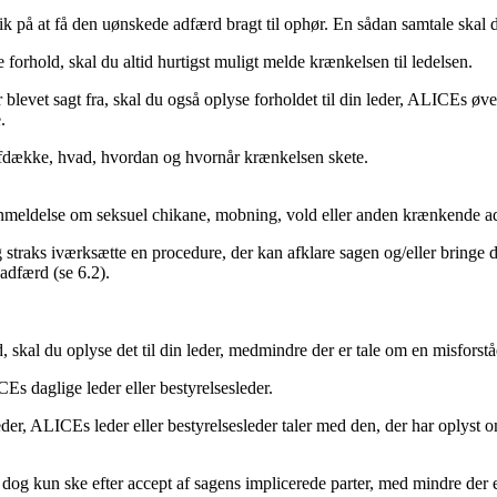
på at få den uønskede adfærd bragt til ophør. En sådan samtale skal d
forhold, skal du altid hurtigst muligt melde krænkelsen til ledelsen.
 blevet sagt fra, skal du også oplyse forholdet til din leder, ALICEs øv
.
t afdække, hvad, hvordan og hvornår krænkelsen skete.
 anmeldelse om seksuel chikane, mobning, vold eller anden krænkende ad
traks iværksætte en procedure, der kan afklare sagen og/eller bringe de
adfærd (se 6.2).
 skal du oplyse det til din leder, medmindre der er tale om en misforståe
CEs daglige leder eller bestyrelsesleder.
eder, ALICEs leder eller bestyrelsesleder taler med den, der har oplyst
og kun ske efter accept af sagens implicerede parter, med mindre der er 