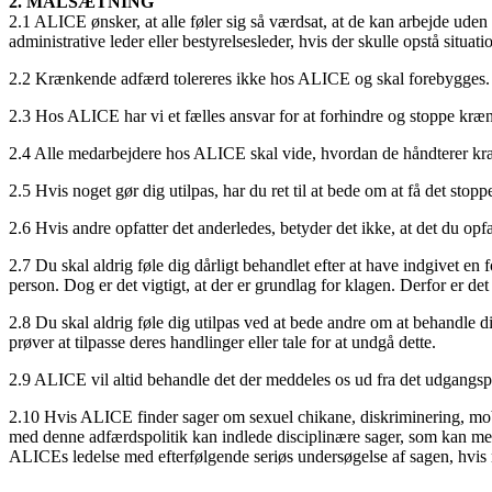
2. MÅLSÆTNING
2.1 ALICE ønsker, at alle føler sig så værdsat, at de kan arbejde uden 
administrative leder eller bestyrelsesleder, hvis der skulle opstå situat
2.2 Krænkende adfærd tolereres ikke hos ALICE og skal forebygges.
2.3 Hos ALICE har vi et fælles ansvar for at forhindre og stoppe kr
2.4 Alle medarbejdere hos ALICE skal vide, hvordan de håndterer kræn
2.5 Hvis noget gør dig utilpas, har du ret til at bede om at få det stoppe
2.6 Hvis andre opfatter det anderledes, betyder det ikke, at det du opfat
2.7 Du skal aldrig føle dig dårligt behandlet efter at have indgivet e
person. Dog er det vigtigt, at der er grundlag for klagen. Derfor er de
2.8 Du skal aldrig føle dig utilpas ved at bede andre om at behandle d
prøver at tilpasse deres handlinger eller tale for at undgå dette.
2.9 ALICE vil altid behandle det der meddeles os ud fra det udgangspun
2.10 Hvis ALICE finder sager om sexuel chikane, diskriminering, mobni
med denne adfærdspolitik kan indlede disciplinære sager, som kan medf
ALICEs ledelse med efterfølgende seriøs undersøgelse af sagen, hvis