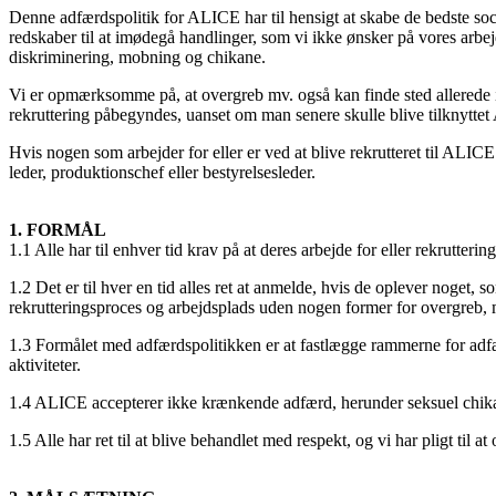
Denne adfærdspolitik for ALICE har til hensigt at skabe de bedste soci
redskaber til at imødegå handlinger, som vi ikke ønsker på vores arbe
diskriminering, mobning og chikane.
Vi er opmærksomme på, at overgreb mv. også kan finde sted allerede i r
rekruttering påbegyndes, uanset om man senere skulle blive tilknyttet
Hvis nogen som arbejder for eller er ved at blive rekrutteret til A
leder, produktionschef eller bestyrelsesleder.
1. FORMÅL
1.1 Alle har til enhver tid krav på at deres arbejde for eller rekrutter
1.2 Det er til hver en tid alles ret at anmelde, hvis de oplever noget,
rekrutteringsproces og arbejdsplads uden nogen former for overgreb, 
1.3 Formålet med adfærdspolitikken er at fastlægge rammerne for adfæ
aktiviteter.
1.4 ALICE accepterer ikke krænkende adfærd, herunder seksuel chikan
1.5 Alle har ret til at blive behandlet med respekt, og vi har pligt t