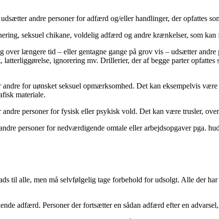
ft udsætter andre personer for adfærd og/eller handlinger, der opfattes
ering, seksuel chikane, voldelig adfærd og andre krænkelser, som kan f
g over længere tid – eller gentagne gange på grov vis – udsætter andre 
latterliggørelse, ignorering mv. Drillerier, der af begge parter opfattes
ætter andre for uønsket seksuel opmærksomhed. Det kan eksempelvis være
afisk materiale.
 andre personer for fysisk eller psykisk vold. Det kan være trusler, over
 andre personer for nedværdigende omtale eller arbejdsopgaver pga. hudfar
 til alle, men må selvfølgelig tage forbehold for udsolgt. Alle der har bi
de adfærd. Personer der fortsætter en sådan adfærd efter en advarsel, b