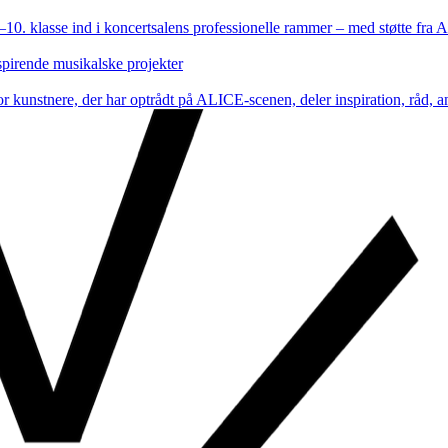
.–10. klasse ind i koncertsalens professionelle rammer – med støtte fra
 spirende musikalske projekter
 kunstnere, der har optrådt på ALICE-scenen, deler inspiration, råd,