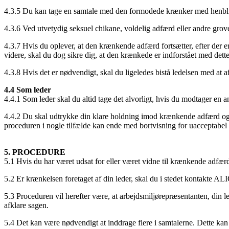
4.3.5 Du kan tage en samtale med den formodede krænker med henblik 
4.3.6 Ved utvetydig seksuel chikane, voldelig adfærd eller andre grove 
4.3.7 Hvis du oplever, at den krænkende adfærd fortsætter, efter der er
videre, skal du dog sikre dig, at den krænkede er indforstået med dette
4.3.8 Hvis det er nødvendigt, skal du ligeledes bistå ledelsen med a
4.4 Som leder
4.4.1 Som leder skal du altid tage det alvorligt, hvis du modtager en
4.4.2 Du skal udtrykke din klare holdning imod krænkende adfærd og s
proceduren i nogle tilfælde kan ende med bortvisning for uacceptabel 
5. PROCEDURE
5.1 Hvis du har været udsat for eller været vidne til krænkende adfærd,
5.2 Er krænkelsen foretaget af din leder, skal du i stedet kontakte ALI
5.3 Proceduren vil herefter være, at arbejdsmiljørepræsentanten, din l
afklare sagen.
5.4 Det kan være nødvendigt at inddrage flere i samtalerne. Dette kan d