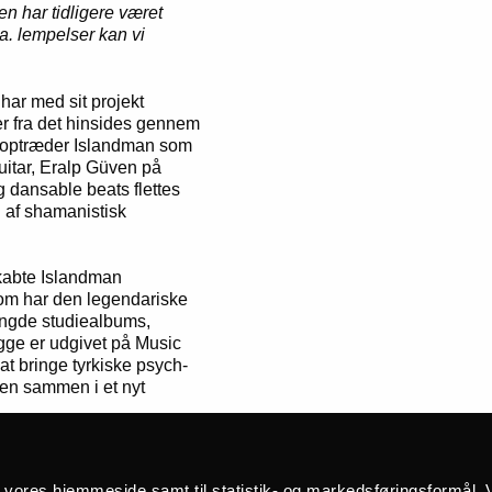
n har tidligere været
a. lempelser kan vi
har med sit projekt
er fra det hinsides gennem
e optræder Islandman som
uitar, Eralp Güven på
 dansable beats flettes
d af shamanistisk
skabte Islandman
m har den legendariske
længde studiealbums,
gge er udgivet på Music
t bringe tyrkiske psych-
rien sammen i et nyt
dman indtager Pumpehuset
å vores hjemmeside samt til statistik- og markedsføringsformål. V