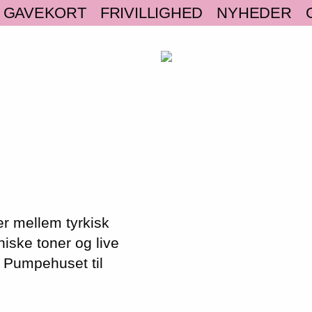
GAVEKORT
FRIVILLIGHED
NYHEDER
r mellem tyrkisk
iske toner og live
i Pumpehuset til