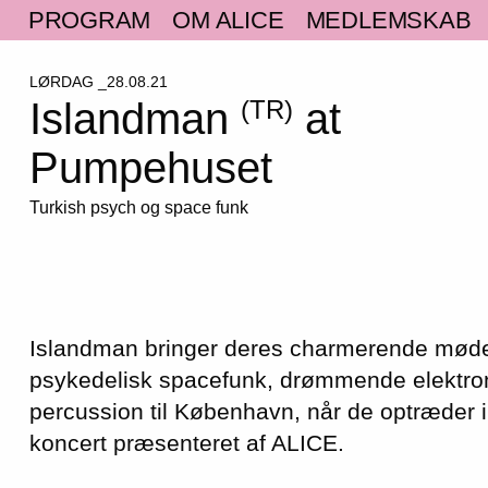
PROGRAM
OM ALICE
MEDLEMSKAB
LØRDAG _28.08.21
Islandman
at
(TR)
Pumpehuset
Turkish psych og space funk
Islandman bringer deres charmerende møde
psykedelisk spacefunk, drømmende elektron
percussion til København, når de optræder 
koncert præsenteret af ALICE.