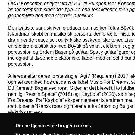
OBS! Koncerten er flyttet fra ALICE til Pumpehuset.
Koncerte
annonceret som siddende pga. corona-restriktioner, men pg
gennemføre den med stående publikum.
Den tyrkiske sangskriver, producer og musiker Tolga Böyük 
Islandman skabt en musikalsk persona, der fortæller histori
drømmende spacefuck og tyrkiske psykedeliske toner. Liv
en elektro-akustisk trio med Böyük på vokal, elektronik og g
percussion og Erdem Başer på guitar. Spacy guitarfigurer og
ind og ud af døsende elektroniske flader, med en solid bun
percussion.
Allerede efter deres første single “Agit” (Requiem) i 2017, 
opmærksomhed hos det danske label Music For Dreams, so
DJ Kenneth Bager ved roret. Siden er det blevet til to fuld
nemlig “Rest In Space” (2018) og “Kaybola” (2020), som be
For Dreams. På “Kaybola” eksperimenterer Islandman med a
traditioner, afrikansk roots og materiale fra Japan og Bulga
elektrisk univers.
Glæd dig til syret og funky sensommer-koncert, når Islan
Denne hjemmeside bruger cookies
til august.
Vi bruger cookies for at give dig den bedste oplevelse p