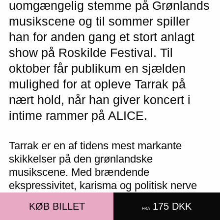
uomgængelig stemme på Grønlands
musikscene og til sommer spiller
han for anden gang et stort anlagt
show på Roskilde Festival. Til
oktober får publikum en sjælden
mulighed for at opleve Tarrak på
nært hold, når han giver koncert i
intime rammer på ALICE.
Tarrak er en af tidens mest markante
skikkelser på den grønlandske
musikscene. Med brændende
ekspressivitet, karisma og politisk nerve
formidler han råt for usødet om
KØB BILLET
175 DKK
FRA
grønlandske erfaringer og virkeligheder i