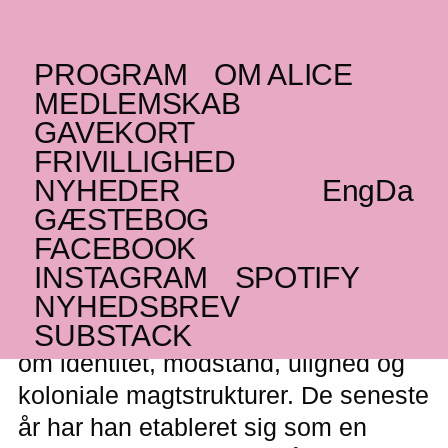
PROGRAM
OM ALICE
LØRDAG _17.10.26
MEDLEMSKAB
GL
Tarrak
GAVEKORT
FRIVILLIGHED
Hårdtslående grønlandsk rap om identitet,
NYHEDER
Eng
Da
modstand og koloniale magtstrukturer
GÆSTEBOG
FACEBOOK
INSTAGRAM
SPOTIFY
Med fængslende karisma og politisk
NYHEDSBREV
nerve rapper Tarrak hårdtslående
SUBSTACK
om identitet, modstand, ulighed og
koloniale magtstrukturer. De seneste
år har han etableret sig som en