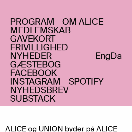
PROGRAM
OM ALICE
LØRDAG _08.08.20
MEDLEMSKAB
SOLW – aka. Sonja
GAVEKORT
FRIVILLIGHED
LaBianca & Heine
NYHEDER
Eng
Da
Thorhauge Mathiasen
GÆSTEBOG
+ Henning Lundkvist +
FACEBOOK
INSTAGRAM
SPOTIFY
Greta Eacott
NYHEDSBREV
Improv og sound art
SUBSTACK
ALICE og UNION byder på ALICE