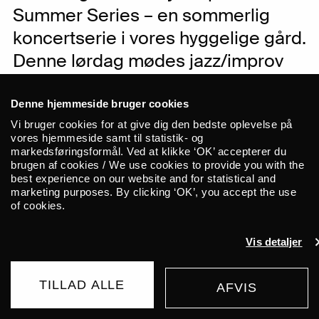
Summer Series – en sommerlig
koncertserie i vores hyggelige gård.
Denne lørdag mødes jazz/improv
og lydskulpturer, når Sonja
LaBianca og Heine Thorhauge
Denne hjemmeside bruger cookies
Mathiasen byder på deres fælles
Vi bruger cookies for at give dig den bedste oplevelse på
vores hjemmeside samt til statistik- og
projekt SOLW. Greta Eacott og
markedsføringsformål. Ved at klikke ‘OK’ accepterer du
brugen af cookies / We use cookies to provide you with the
Henning Lundkvist åbner med hver
best experience on our website and for statistical and
marketing purposes. By clicking ‘OK’, you accept the use
et support set.
of cookies.
Sommeren bringer lys – og efter flere
Vis detaljer
måneders nedlukning lysner det nu også
for den levende musik på ALICE!
TILLAD ALLE
AFVIS
Sammen med UNION kan vi nemlig med
KØB BILLET
glæde melde, at vi hen over sommeren