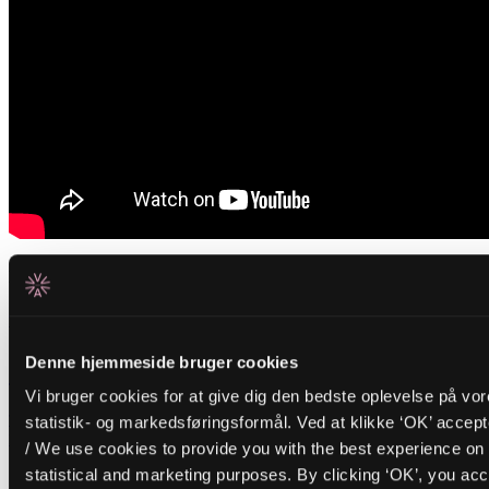
Relaterede events
Tirsdag _01.09.26
FR/IR
Denne hjemmeside bruger cookies
Cinna Peyghamy
Vi bruger cookies for at give dig den bedste oplevelse på vo
Traditionel persisk slagtøj møder modular synth i fascinerende soundscapes
statistik- og markedsføringsformål. Ved at klikke ‘OK’ accep
Fredag _28.08.26
/ We use cookies to provide you with the best experience on 
statistical and marketing purposes. By clicking ‘OK’, you acc
BR/PT