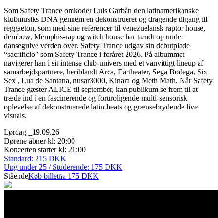
Som Safety Trance omkoder Luis Garbán den latinamerikanske
klubmusiks DNA gennem en dekonstrueret og dragende tilgang til
reggaeton, som med sine referencer til venezuelansk raptor house,
dembow, Memphis-rap og witch house har tændt op under
dansegulve verden over. Safety Trance udgav sin debutplade
“sacrificio” som Safety Trance i foråret 2026. På albummet
navigerer han i sit intense club-univers med et vanvittigt lineup af
samarbejdspartnere, heriblandt Arca, Eartheater, Sega Bodega, Six
Sex , Lua de Santana, nusar3000, Kinara og Meth Math. Når Safety
Trance gæster ALICE til september, kan publikum se frem til at
træde ind i en fascinerende og foruroligende multi-sensorisk
oplevelse af dekonstruerede latin-beats og grænsebrydende live
visuals.
Lørdag _19.09.26
Dørene åbner kl: 20:00
Koncerten starter kl: 21:00
Standard: 215 DKK
Ung under 25 / Studerende: 175 DKK
Stående
Køb billet
175 DKK
fra