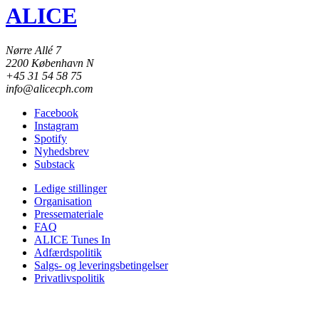
ALICE
Nørre Allé 7
2200 København N
+45 31 54 58 75
info@alicecph.com
Facebook
Instagram
Spotify
Nyhedsbrev
Substack
Ledige stillinger
Organisation
Pressemateriale
FAQ
ALICE Tunes In
Adfærdspolitik
Salgs- og leveringsbetingelser
Privatlivspolitik