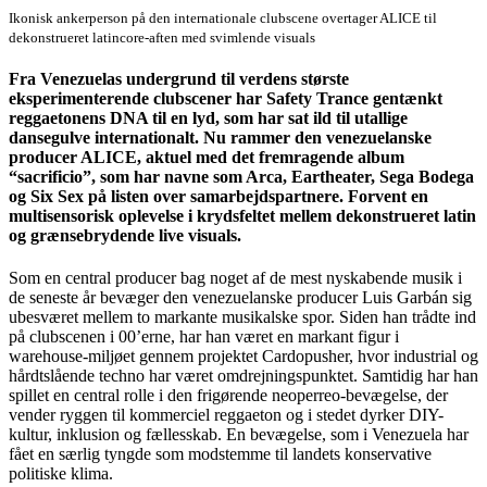
Ikonisk ankerperson på den internationale clubscene overtager ALICE til
dekonstrueret latincore-aften med svimlende visuals
Fra Venezuelas undergrund til verdens største
eksperimenterende clubscener har Safety Trance gentænkt
reggaetonens DNA til en lyd, som har sat ild til utallige
dansegulve internationalt. Nu rammer den venezuelanske
producer ALICE, aktuel med det fremragende album
“sacrificio”, som har navne som Arca, Eartheater, Sega Bodega
og Six Sex på listen over samarbejdspartnere. Forvent en
multisensorisk oplevelse i krydsfeltet mellem dekonstrueret latin
og grænsebrydende live visuals.
Som en central producer bag noget af de mest nyskabende musik i
de seneste år bevæger den venezuelanske producer Luis Garbán sig
ubesværet mellem to markante musikalske spor. Siden han trådte ind
på clubscenen i 00’erne, har han været en markant figur i
warehouse-miljøet gennem projektet Cardopusher, hvor industrial og
hårdtslående techno har været omdrejningspunktet. Samtidig har han
spillet en central rolle i den frigørende neoperreo-bevægelse, der
vender ryggen til kommerciel reggaeton og i stedet dyrker DIY-
kultur, inklusion og fællesskab. En bevægelse, som i Venezuela har
fået en særlig tyngde som modstemme til landets konservative
politiske klima.