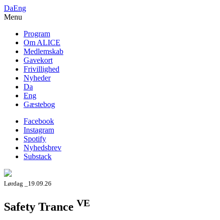
Da
Eng
Menu
Program
Om ALICE
Medlemskab
Gavekort
Frivillighed
Nyheder
Da
Eng
Gæstebog
Facebook
Instagram
Spotify
Nyhedsbrev
Substack
Lørdag _19.09.26
VE
Safety Trance