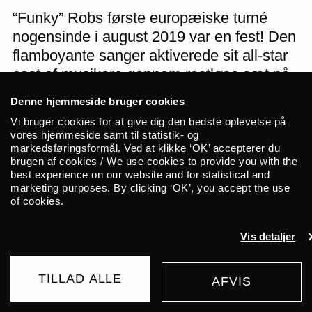
“Funky” Robs første europæiske turné
nogensinde i august 2019 var en fest! Den
flamboyante sanger aktiverede sit all-star
cast af musikere gennem rastløse sæt på
to timer eller mere, og prædikede
Denne hjemmeside bruger cookies
ubønhørligt funk på den ghanesiske måde,
Vi bruger cookies for at give dig den bedste oplevelse på
før han lod hele affæren kollapse i et hæst
vores hjemmeside samt til statistik- og
skrig: “Vil du have mere?”. Nu er han
markedsføringsformål. Ved at klikke ‘OK’ accepterer du
brugen af cookies / We use cookies to provide you with the
tilbage i 2023 takket være den massive
best experience on our website and for statistical and
offentlige efterspørgsel – den legendariske
marketing purposes. By clicking ‘OK’, you accept the use
of cookies.
performer blev mødt af et stort publikum
næsten overalt, hvor han spillede.
Vis detaljer
Robert Roy Raindorf er en af ​​de mest
TILLAD ALLE
gådefulde skikkelser på Vestafrikas
AFVIS
KØB BILLET
1970’er-scene. Efter at have flyttet til