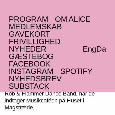
PROGRAM
OM ALICE
ONSDAG _18.01.23
MEDLEMSKAB
Rob & Flammer Dance
GAVEKORT
FRIVILLIGHED
(GH/NO)
Band
NYHEDER
Eng
Da
Ghanesisk legende indtager Musikcaféen
GÆSTEBOG
med kosmisk afro-funk
FACEBOOK
INSTAGRAM
SPOTIFY
NYHEDSBREV
SUBSTACK
Ryst kroppen til funk på ghanesisk vis med
Rob & Flammer Dance Band, når de
indtager Musikcaféen på Huset i
Magstræde.