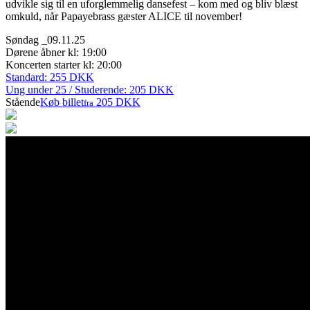
udvikle sig til en uforglemmelig dansefest – kom med og bliv blæst
omkuld, når Papayebrass gæster ALICE til november!
Søndag _09.11.25
Dørene åbner kl: 19:00
Koncerten starter kl: 20:00
Standard: 255 DKK
Ung under 25 / Studerende: 205 DKK
Stående
Køb billet
205 DKK
fra