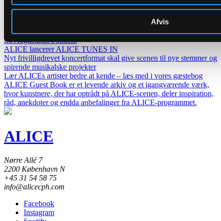
spillestedsleder.
Skoleelever inviteres ind i koncertsalens magi
Afvis
ALICE tager skolekoncerten til et nyt niveau og inviterer elever fra
0.–10. klasse ind i koncertsalens professionelle rammer – med støtte
fra Augustinus Fonden.
ALICE lancerer ALICE TUNES IN
Nyt frivilligdrevet koncertformat skal give scenen til nye stemmer og
spirende musikalske projekter
Lær ALICEs artister bedre at kende – læs med i vores gæstebog
ALICE Guest Book er et levende arkiv og et igangværende værk,
hvor kunstnere, der har optrådt på ALICE-scenen, deler inspiration,
råd, anekdoter og endda anbefalinger fra ALICE-programmet.
ALICE
Nørre Allé 7
2200 København N
+45 31 54 58 75
info@alicecph.com
Facebook
Instagram