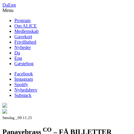
Da
Eng
Menu
Program
Om ALICE
Medlemskab
Gavekort
Frivillighed
Nyheder
Da
Eng
Gæstebog
Facebook
Instagram
Spotify
Nyhedsbrev
Substack
Søndag _09.11.25
CO
Papayebrass
– FÅ BILLETTER