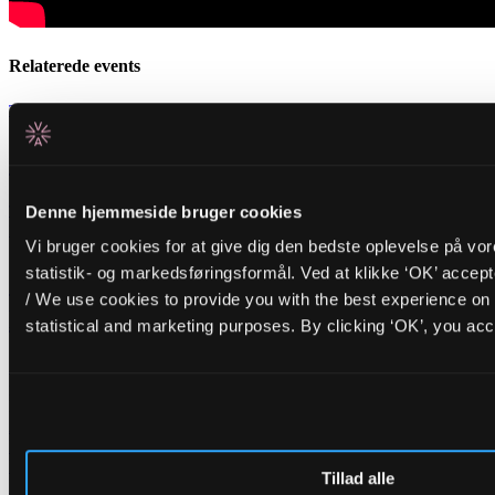
Relaterede events
Tirsdag _01.09.26
FR/IR
Cinna Peyghamy
Traditionel persisk slagtøj møder modular synth i fascinerende soundscapes
Denne hjemmeside bruger cookies
Fredag _28.08.26
Vi bruger cookies for at give dig den bedste oplevelse på vo
BR/PT
statistik- og markedsføringsformål. Ved at klikke ‘OK’ accep
Opening Concert: Roda de Santo
+
/ We use cookies to provide you with the best experience on 
BR/DK
DJ Carla Schack
statistical and marketing purposes. By clicking ‘OK’, you acc
ALICE åbner dørene til efterårssæsonen med hypnotisk afro-brasiliansk
percussion og varme dansegrooves
Nyheder
ALICEs bestyrelse får nye medlemmer og nyt hold i front
Lederskifte på ALICE
H.C. Gimbel fratræder efter tre et halvt år som leder af ALICE.
Tillad alle
Bestyrelsen igangsætter nu processen med at finde en ny