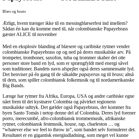
Blæs og beats
Ærligt, hvem trænger ikke til en messingblæserfest ind imellem?
Sådan én kan du komme med til, når colombianske Papayebrass
gæster ALICE til november
Med en eksplosiv blanding af blæsere og caribiske rytmer vender
colombianske Papayebrass op og ned på deres musikalske arv. På
trompeter, tromboner, saxofon, tuba og trommer skaber det otte
personer store band en lyd, som er sprængfyldt med energi såvel
som traditioner. Bandets navn afspejler også deres sammensatte lyd.
Det henviser på én gang til de såkaldte
papayeras
og til
brass
; altså
til dem, som spiller colombiansk folkemusik og til nordamerikanske
Big Bands.
Længe har rytmer fra Afrika, Europa, USA og andre caribiske egne
nået frem til det kystnære Colombia og påvirket regionens
musikalske udtryk. Det gælder også Papayebrass, der kommer fra
byen Santo Tomás i netop denne del af Colombia. Deres lyd forener
porro, merecumbé, afro-colombiansk trommemusik, afrikanske
rytmer, colombiansk festmusik, house, rap, charleston … og
“whatever else we feel to throw in”, som bandet selv formulerer det.
Resultatet er en gigantisk energiudladning, som meget vel kunne