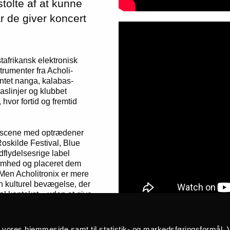
stolte af at kunne
 de giver koncert
tafrikansk elektronisk
trumenter fra Acholi-
entet nanga, kalabas-
aslinjer og klubbet
hvor fortid og fremtid
sikscene med optrædener
skilde Festival, Blue
flydelsesrige label
omhed og placeret dem
. Men Acholitronix er mere
n kulturel bevægelse, der
bal kontekst – uden at give
promisløse lyd er de klar
å vores hjemmeside samt til statistik- og markedsføringsformål. V