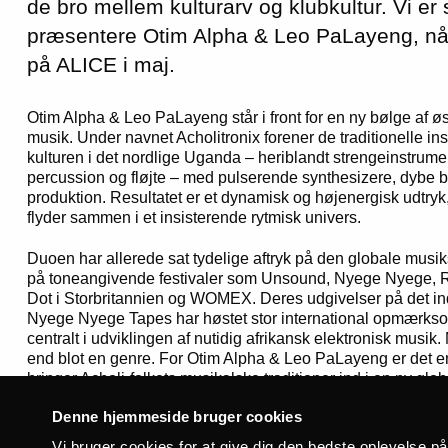
de bro mellem kulturarv og klubkultur. Vi er 
præsentere Otim Alpha & Leo PaLayeng, når
på ALICE i maj.
Otim Alpha & Leo PaLayeng står i front for en ny bølge af øs
musik. Under navnet Acholitronix forener de traditionelle ins
kulturen i det nordlige Uganda – heriblandt strengeinstrum
percussion og fløjte – med pulserende synthesizere, dybe b
produktion. Resultatet er et dynamisk og højenergisk udtryk, 
flyder sammen i et insisterende rytmisk univers.
Duoen har allerede sat tydelige aftryk på den globale mu
på toneangivende festivaler som Unsound, Nyege Nyege, Ro
Dot i Storbritannien og WOMEX. Deres udgivelser på det ind
Nyege Nyege Tapes har høstet stor international opmærks
centralt i udviklingen af nutidig afrikansk elektronisk musik
end blot en genre. For Otim Alpha & Leo PaLayeng er det e
bringer Acholi-folkets musikalske traditioner ind i en ny glo
slip på rødderne. Med deres intense liveoptrædener og kom
Denne hjemmeside bruger cookies
til at indtage scenen på ALICE i maj.
Vi bruger cookies for at give dig den bedste oplevelse p