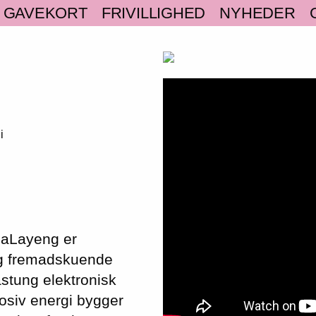
GAVEKORT
FRIVILLIGHED
NYHEDER
i
PaLayeng er
 og fremadskuende
astung elektronisk
osiv energi bygger