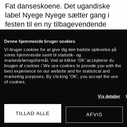
Fat danseskoene. Det ugandiske
label Nyege Nyege sætter gang i
festen til en ny tilbagevendende
klubaften præsenteret af ALICE.
Første arrangement i serien finder
Denne hjemmeside bruger cookies
Vi bruger cookies for at give dig den bedste oplevelse på
sted på Mayhem, hvor du kan
vores hjemmeside samt til statistik- og
opleve DJ-sets fra Diaki, Turkana,
markedsføringsformål. Ved at klikke ‘OK’ accepterer du
brugen af cookies / We use cookies to provide you with the
Authentically Plastic og Menzi.
best experience on our website and for statistical and
marketing purposes. By clicking ‘OK’, you accept the use
of cookies.
OBS: Koncerten finder sted på Mayhem
Vis detaljer
Bemærk – ændret tidsplan:
21.00 – Doors
TILLAD ALLE
AFVIS
21.30 – Authentically Plastic
UDSOLGT
23.00 – Turkana