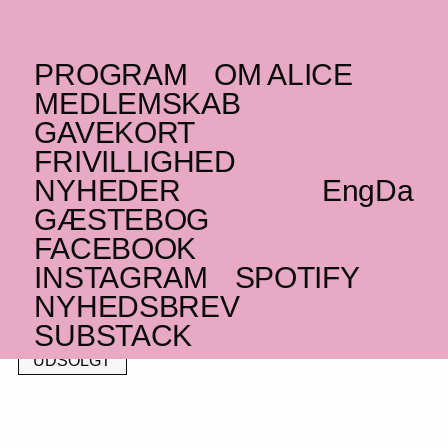
PROGRAM
OM ALICE
FREDAG _05.11.21
MEDLEMSKAB
Nyege Nyege club
GAVEKORT
FRIVILLIGHED
special: HK01 w/ Diaki,
NYHEDER
Eng
Da
Turkana, Authentically
GÆSTEBOG
Plastic, Menzi at
FACEBOOK
INSTAGRAM
SPOTIFY
Mayhem
NYHEDSBREV
Afro electronic rave
SUBSTACK
UDSOLGT