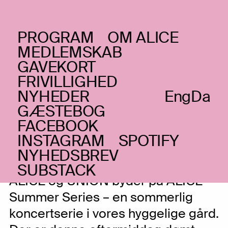
PROGRAM
OM ALICE
FREDAG _24.07.20
MEDLEMSKAB
Nicklas Sørensen +
GAVEKORT
FRIVILLIGHED
Johannes Lund &
NYHEDER
Eng
Da
Henrik Pultz Melbye
GÆSTEBOG
FACEBOOK
Free improv og avantgarde
INSTAGRAM
SPOTIFY
NYHEDSBREV
SUBSTACK
ALICE og UNION byder på ALICE
Summer Series – en sommerlig
koncertserie i vores hyggelige gård.