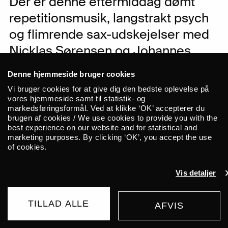
Der er denne eftermiddag dømt
repetitionsmusik, langstrakt psych
og flimrende sax-udskejelser med
Nicklas Sørensen og Johannes
Lund & Henrik Pultz Melbye.
Denne hjemmeside bruger cookies
Vi bruger cookies for at give dig den bedste oplevelse på
Sommeren bringer lys – og efter flere
vores hjemmeside samt til statistik- og
markedsføringsformål. Ved at klikke ‘OK’ accepterer du
måneders nedlukning lysner det nu også
brugen af cookies / We use cookies to provide you with the
for den levende musik på ALICE!
best experience on our website and for statistical and
Sammen med UNION kan vi nemlig med
marketing purposes. By clicking ‘OK’, you accept the use
of cookies.
glæde melde, at vi hen over sommeren
præsenterer en række dejlige koncerter
Vis detaljer
i gårdmiljøet foran ALICE. Tag dine
venner med til ALICE Summer Series –
TILLAD ALLE
AFVIS
sommerlige koncerter under åben
KØB BILLET
himmel med en lang række fantastiske