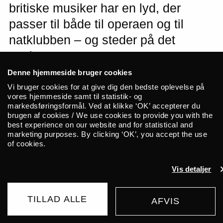
britiske musiker har en lyd, der
passer til både til operaen og til
natklubben – og steder på det
spektrum, som ALICEs scene.
Danske Hasfeldt åbner aftenen med
Denne hjemmeside bruger cookies
sine spøgelsesagtige og salige,
Vi bruger cookies for at give dig den bedste oplevelse på
vores hjemmeside samt til statistik- og
elektroniske kompositioner.
markedsføringsformål. Ved at klikke ‘OK’ accepterer du
brugen af cookies / We use cookies to provide you with the
best experience on our website and for statistical and
marketing purposes. By clicking ‘OK’, you accept the use
of cookies.
Lauren Duffus
Det startede under lockdown. Med et
Vis detaljer
interimistisk hjemme-setup hos forældrene
begyndte Lauren Duffus at eksperimentere
TILLAD ALLE
med musikproduktionsprogrammet Logic.
AFVIS
KØB BILLET
Herfra tog det fart: Hun uploadede sin