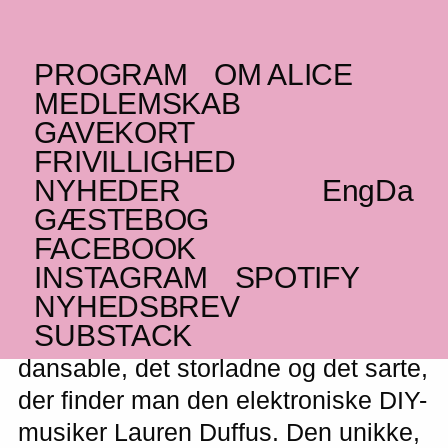
PROGRAM
OM ALICE
TIRSDAG _08.04.25
MEDLEMSKAB
UK
Lauren Duffus
+
GAVEKORT
Hasfeldt
FRIVILLIGHED
NYHEDER
Eng
Da
Orkestrale og dansable DIY-kompositioner
GÆSTEBOG
fra fremadstormende elektronisk musiker
FACEBOOK
INSTAGRAM
SPOTIFY
NYHEDSBREV
SUBSTACK
Et sted mellem det orkestrale og det
dansable, det storladne og det sarte,
der finder man den elektroniske DIY-
musiker Lauren Duffus. Den unikke,