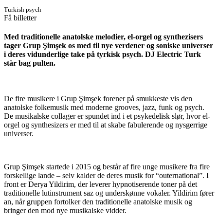
Turkish psych
Få billetter
Med traditionelle anatolske melodier, el-orgel og synthezisers
tager Grup Şimşek os med til nye verdener og soniske universer
i deres vidunderlige take på tyrkisk psych. DJ Electric Turk
står bag pulten.
De fire musikere i Grup Şimşek forener på smukkeste vis den
anatolske folkemusik med moderne grooves, jazz, funk og psych.
De musikalske collager er spundet ind i et psykedelisk slør, hvor el-
orgel og synthesizers er med til at skabe fabulerende og nysgerrige
universer.
Grup Şimşek startede i 2015 og består af fire unge musikere fra fire
forskellige lande – selv kalder de deres musik for “outernational”. I
front er Derya Yildirim, der leverer hypnotiserende toner på det
traditionelle lutinstrument saz og underskønne vokaler. Yildirim fører
an, når gruppen fortolker den traditionelle anatolske musik og
bringer den mod nye musikalske vidder.