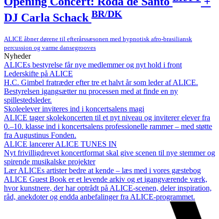
Opening Concert: Roda de Santo
+
BR/DK
DJ Carla Schack
ALICE åbner dørene til efterårssæsonen med hypnotisk afro-brasiliansk
percussion og varme dansegrooves
Nyheder
ALICEs bestyrelse får nye medlemmer og nyt hold i front
Lederskifte på ALICE
H.C. Gimbel fratræder efter tre et halvt år som leder af ALICE.
Bestyrelsen igangsætter nu processen med at finde en ny
spillestedsleder.
Skoleelever inviteres ind i koncertsalens magi
ALICE tager skolekoncerten til et nyt niveau og inviterer elever fra
0.–10. klasse ind i koncertsalens professionelle rammer – med støtte
fra Augustinus Fonden.
ALICE lancerer ALICE TUNES IN
Nyt frivilligdrevet koncertformat skal give scenen til nye stemmer og
spirende musikalske projekter
Lær ALICEs artister bedre at kende – læs med i vores gæstebog
ALICE Guest Book er et levende arkiv og et igangværende værk,
hvor kunstnere, der har optrådt på ALICE-scenen, deler inspiration,
råd, anekdoter og endda anbefalinger fra ALICE-programmet.