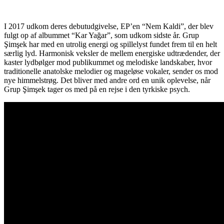
I 2017 udkom deres debutudgivelse, EP’en “Nem Kaldi”, der blev
fulgt op af albummet “Kar Yağar”, som udkom sidste år. Grup
Şimşek har med en utrolig energi og spillelyst fundet frem til en helt
særlig lyd. Harmonisk veksler de mellem energiske udtrædender, der
kaster lydbølger mod publikummet og melodiske landskaber, hvor
traditionelle anatolske melodier og mageløse vokaler, sender os mod
nye himmelstrøg. Det bliver med andre ord en unik oplevelse, når
Grup Şimşek tager os med på en rejse i den tyrkiske psych.