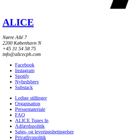
ALICE
Nørre Allé 7
2200 København N
+45 31 54 58 75
info@alicecph.com
Facebook
Instagram
Spotify
Nyhedsbrev
Substack
Ledige stillinger
Organisation
Pressemateriale
FAQ
ALICE Tunes In
Adfærdspolitik
Salgs- og leveringsbetingelser
Privatlivspolitik