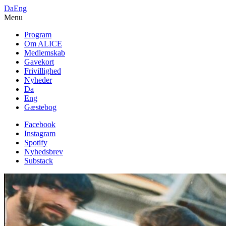
Da
Eng
Menu
Program
Om ALICE
Medlemskab
Gavekort
Frivillighed
Nyheder
Da
Eng
Gæstebog
Facebook
Instagram
Spotify
Nyhedsbrev
Substack