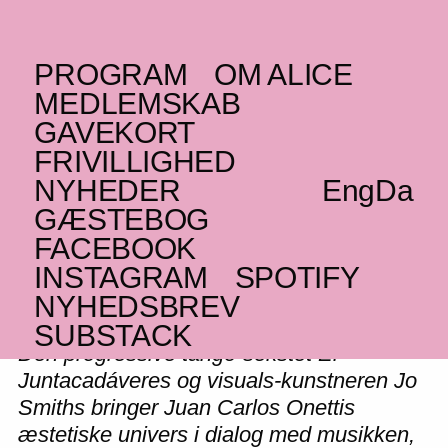
PROGRAM
OM ALICE
TORSDAG _12.09.19
MEDLEMSKAB
El Juntacadáveres: The
GAVEKORT
FRIVILLIGHED
Amazing World of Juan
NYHEDER
Eng
Da
(UR)
Carlos Onetti
GÆSTEBOG
FACEBOOK
Modern tango
INSTAGRAM
SPOTIFY
NYHEDSBREV
SUBSTACK
Den progressive tango-sekstet El
Juntacadáveres og visuals-kunstneren Jo
Smiths bringer Juan Carlos Onettis
æstetiske univers i dialog med musikken,