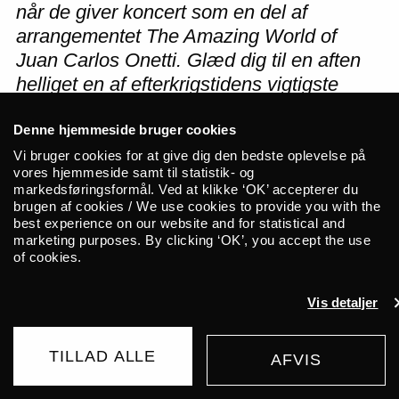
når de giver koncert som en del af
arrangementet The Amazing World of
Juan Carlos Onetti. Glæd dig til en aften
helliget en af efterkrigstidens vigtigste
latinamerikanske forfattere. Præsenteret i
Denne hjemmeside bruger cookies
samarbejde mellem ALICE og Union.
Vi bruger cookies for at give dig den bedste oplevelse på
vores hjemmeside samt til statistik- og
markedsføringsformål. Ved at klikke ‘OK’ accepterer du
brugen af cookies / We use cookies to provide you with the
best experience on our website and for statistical and
The Amazing World of Juan Carlos Onetti
marketing purposes. By clicking ‘OK’, you accept the use
er et arrangement, som i samarbejde
of cookies.
mellem ALICE og Union byder på
spisning, oplæsning, filmvisning, artist talk
Vis detaljer
og koncert med El Juntacadáveres feat.
visualskunstneren Jo Smiths, der denne
TILLAD ALLE
AFVIS
KØB BILLET
aften vil introducere Onetti og hans