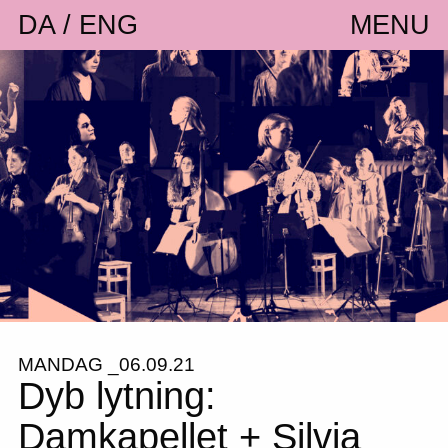
DA
ENG
MENU
MANDAG _06.09.21
Dyb lytning:
Damkapellet + Silvia