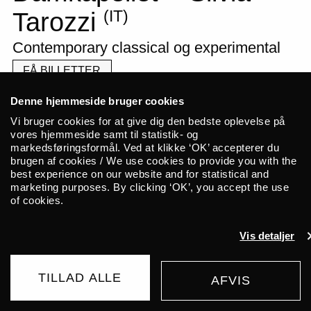
(IT)
Tarozzi
Contemporary classical og experimental
FÅ BILLETTER
Denne hjemmeside bruger cookies
Vi bruger cookies for at give dig den bedste oplevelse på
vores hjemmeside samt til statistik- og
Få skærpet opmærksomheden
markedsføringsformål. Ved at klikke ‘OK’ accepterer du
brugen af cookies / We use cookies to provide you with the
på lytning, omgivelser og
best experience on our website and for statistical and
marketing purposes. By clicking ‘OK’, you accept the use
akustik, når Damkapellet og
of cookies.
Silvia Tarozzi fylder Brønshøj
Vis detaljer
Vandtårn med lyd. De 40
sekunders efterklang i det
TILLAD ALLE
AFVIS
KØB BILLET
spektakulære bygningsværk