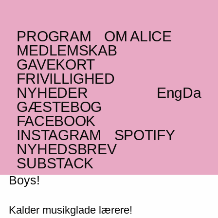
PROGRAM
OM ALICE
TORSDAG _17.09.20
MEDLEMSKAB
(IN)
Barmer Boys
GAVEKORT
FRIVILLIGHED
Sufi trance
NYHEDER
Eng
Da
UDSOLGT
GÆSTEBOG
FACEBOOK
INSTAGRAM
SPOTIFY
NYHEDSBREV
ALICE og LMS inviterer til
SUBSTACK
skolekoncert med indiske Barmer
Boys!
Kalder musikglade lærere!