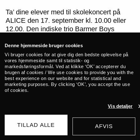
Ta’ dine elever med til skolekoncert på
ALICE den 17. september kl. 10.00 eller
12.00. Den indiske trio Barmer Boys
smelter fortid og nutid sammen, og
imponerer med eksperimenterende sufi og
Denne hjemmeside bruger cookies
en boblende energi. De er lyden af
Vi bruger cookies for at give dig den bedste oplevelse på
vores hjemmeside samt til statistik- og
folkemusikken i det moderne Indien, og
markedsføringsformål. Ved at klikke ‘OK’ accepterer du
inviterer jer til dansefest. Koncerten
brugen af cookies / We use cookies to provide you with the
best experience on our website and for statistical and
er gratis for folkeskoler i Københavns
marketing purposes. By clicking ‘OK’, you accept the use
Kommune og arrangeres i samarbejde
of cookies.
med Levende Musik i Skolen.
Vis detaljer
Koncerten præsenteres i samarbejde med
Levende Musik i Skolen (LMS)
.
TILLAD ALLE
AFVIS
Kontakt Cæcilie Keller på