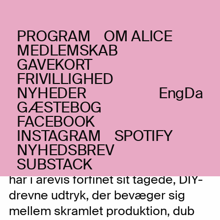
PROGRAM
OM ALICE
TORSDAG _14.05.26
MEDLEMSKAB
Alpha Maid
UK
GAVEKORT
FRIVILLIGHED
Støvet pop fra Londons
NYHEDER
Eng
Da
eksperimenterende undergrund
GÆSTEBOG
FACEBOOK
INSTAGRAM
SPOTIFY
Den produktive sydøstlondonske
NYHEDSBREV
SUBSTACK
guitarist og sangskriver Alpha Maid
har i årevis forfinet sit tågede, DIY-
drevne udtryk, der bevæger sig
mellem skramlet produktion, dub