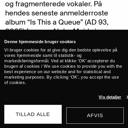
og fragmenterede vokaler. På
hendes seneste anmelderroste
album “Is This a Queue” (AD 93,
2025) forener Alpha Maid sin
karakteristiske lyd med en
Denne hjemmeside bruger cookies
sangskrivning, der står knivskarpt i
Vi bruger cookies for at give dig den bedste oplevelse på
vores hjemmeside samt til statistik- og
egen ret. Vi er glade for at kunne
markedsføringsformål. Ved at klikke ‘OK’ accepterer du
præsentere Alpha Maid, når hun
brugen af cookies / We use cookies to provide you with the
best experience on our website and for statistical and
indtager ALICE i maj.
marketing purposes. By clicking ‘OK’, you accept the use
of cookies.
Siden debuten i 2019 på CURL –
Vis detaljer
kollektivet grundlagt af bl.a. Mica
Levi,Coby Sey og Brother May – har
TILLAD ALLE
AFVIS
Alpha Maid aka Leisha Thomas været en
KØB BILLET
135 DKK
FRA
stille, men markant stemme på Londons