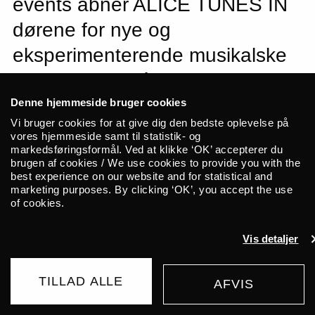
events åbner ALICE TUNES IN
dørene for nye og
eksperimenterende musikalske
projekter og idéer.
Koncertformatet transformerer
Denne hjemmeside bruger cookies
Vi bruger cookies for at give dig den bedste oplevelse på
ALICEs vante scene til et
vores hjemmeside samt til statistik- og
markedsføringsformål. Ved at klikke ‘OK’ accepterer du
udforskende mødested for både
brugen af cookies / We use cookies to provide you with the
nye og erfarne kunstnere. Med
best experience on our website and for statistical and
marketing purposes. By clicking ‘OK’, you accept the use
spirende nye lyde og stemmer
of cookies.
inviteres publikum til fire korte og
Vis detaljer
intime sæt, der vokser sammen
til en aften med nysgerrighed,
TILLAD ALLE
AFVIS
UDSOLGT
GRATIS
fællesskab og nye kunstneriske