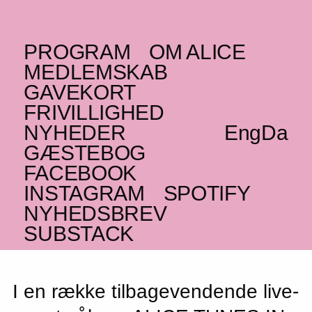
PROGRAM
OM ALICE
ONSDAG _01.04.26
MEDLEMSKAB
ALICE TUNES IN: gab_i
GAVEKORT
FRIVILLIGHED
DK
DK
+ Rasmus Weirup
NYHEDER
Eng
Da
DK
DK
+ Folker
+ Miabella
GÆSTEBOG
FACEBOOK
Nyt frivilligdrevet koncertformat åbner
INSTAGRAM
SPOTIFY
salen for spirende musikalske projekter
NYHEDSBREV
UDSOLGT
SUBSTACK
I en række tilbagevendende live-