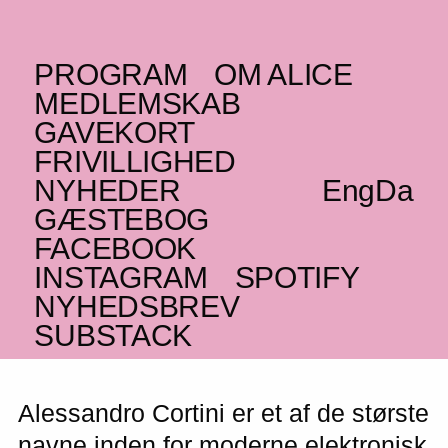
PROGRAM
OM ALICE
LØRDAG _17.02.24
MEDLEMSKAB
IT
Alessandro Cortini
+
GAVEKORT
FRIVILLIGHED
Pamela Angela –
NYHEDER
Eng
Da
UDSOLGT
GÆSTEBOG
FACEBOOK
Episk ambient og melankolske
soundscapes fra italiensk mester
INSTAGRAM
SPOTIFY
NYHEDSBREV
UDSOLGT
SUBSTACK
Alessandro Cortini er et af de største
navne inden for moderne elektronisk