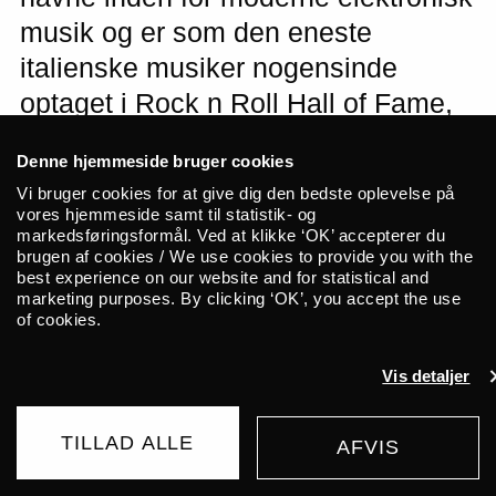
musik og er som den eneste
italienske musiker nogensinde
optaget i Rock n Roll Hall of Fame,
for sin medvirken i industrialbandet
Denne hjemmeside bruger cookies
Nine Inch Nails. En sand stjerne
Vi bruger cookies for at give dig den bedste oplevelse på
gæster ALICE til februar og
vores hjemmeside samt til statistik- og
markedsføringsformål. Ved at klikke ‘OK’ accepterer du
omslutter publikum i smukke
brugen af cookies / We use cookies to provide you with the
melankolske, episke
best experience on our website and for statistical and
marketing purposes. By clicking ‘OK’, you accept the use
ambientkompositioner, der siges at
of cookies.
kunne få tårerne til at trille. Pamela
Vis detaljer
Angela åbner aftenen. Koncerterne
er en del af Vinterjazz.
TILLAD ALLE
AFVIS
UDSOLGT
Den italienske musiker, producer,