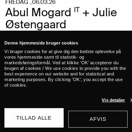
FREDAG _06.03.26
Abul Mogard
+ Julie
IT
Østengaard
Massivt ambient lydbad af dybe
frekvenser og glitrende overtoner
Denne hjemmeside bruger cookies
Vi bruger cookies for at give dig den bedste oplevelse på
UDSOLGT
vores hjemmeside samt til statistik- og
markedsføringsformål. Ved at klikke ‘OK’ accepterer du
brugen af cookies / We use cookies to provide you with the
best experience on our website and for statistical and
marketing purposes. By clicking ‘OK’, you accept the use
Med et massivt lydbad af dybe
of cookies.
frekvenser og glitrende overtoner
Vis detaljer
inviterer Abul Mogard til fordybelse,
der føles både jordisk og kosmisk.
TILLAD ALLE
AFVIS
Den italienske musiker er en ener
UDSOLGT
215 DKK
FRA
inden for power ambient og skaber