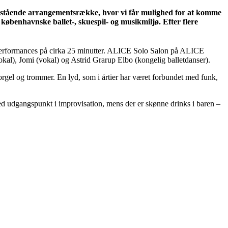
 enestående arrangementsrække, hvor vi får mulighed for at komme
øbenhavnske ballet-, skuespil- og musikmiljø. Efter flere
performances på cirka 25 minutter.
ALICE Solo Salon på ALICE
kal), Jomi (vokal) og Astrid Grarup Elbo (kongelig balletdanser).
orgel og trommer. En lyd, som i årtier har været forbundet med funk,
 udgangspunkt i improvisation, mens der er skønne drinks i baren –