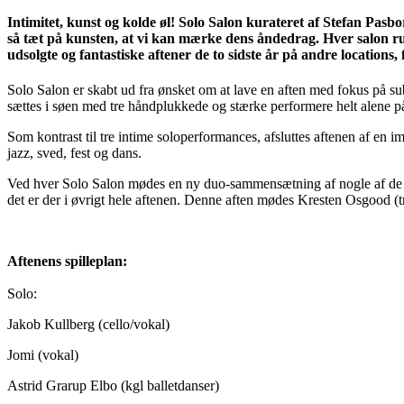
Intimitet, kunst og kolde øl! Solo Salon kurateret af Stefan Pa
så tæt på kunsten, at vi kan mærke dens åndedrag. Hver salon rum
udsolgte og fantastiske aftener de to sidste år på andre locations
Solo Salon er skabt ud fra ønsket om at lave en aften med fokus på sub
sættes i søen med tre håndplukkede og stærke performere helt alene p
Som kontrast til tre intime soloperformances, afsluttes aftenen af en
jazz, sved, fest og dans.
Ved hver Solo Salon mødes en ny duo-sammensætning af nogle af de b
det er der i øvrigt hele aftenen. Denne aften mødes Kresten Osgood
Aftenens spilleplan:
Solo:
Jakob Kullberg (cello/vokal)
Jomi (vokal)
Astrid Grarup Elbo (kgl balletdanser)