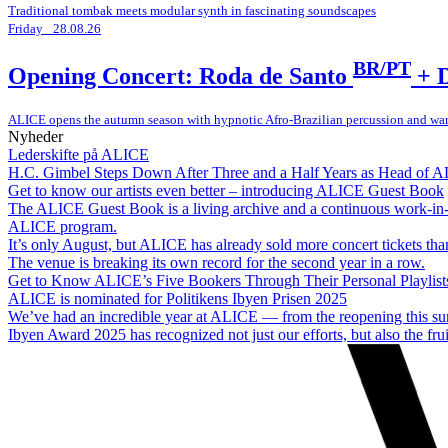
Traditional tombak meets modular synth in fascinating soundscapes
Friday _28.08.26
BR/PT
Opening Concert: Roda de Santo
+ D
ALICE opens the autumn season with hypnotic Afro-Brazilian percussion and wa
Nyheder
Lederskifte på ALICE
H.C. Gimbel Steps Down After Three and a Half Years as Head of 
Get to know our artists even better – introducing ALICE Guest Book
The ALICE Guest Book is a living archive and a continuous work-in-
ALICE program.
It’s only August, but ALICE has already sold more concert tickets than
The venue is breaking its own record for the second year in a row.
Get to Know ALICE’s Five Bookers Through Their Personal Playlist
ALICE is nominated for Politikens Ibyen Prisen 2025
We’ve had an incredible year at ALICE — from the reopening this sum
Ibyen Award 2025 has recognized not just our efforts, but also the frui