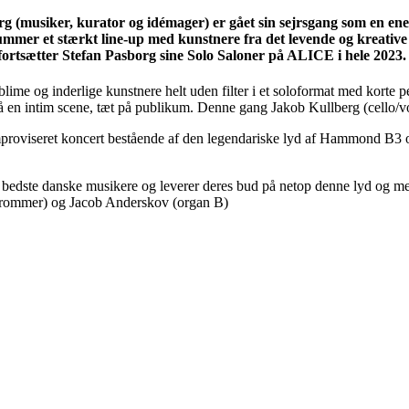
sborg (musiker, kurator og idémager) er gået sin sejrsgang som en
mer et stærkt line-up med kunstnere fra det levende og kreative k
, fortsætter Stefan Pasborg sine Solo Saloner på ALICE i hele 2023.
lime og inderlige kunstnere helt uden filter i et soloformat med korte 
å en intim scene, tæt på publikum. Denne gang Jakob Kullberg (cello/vo
 improviseret koncert bestående af den legendariske lyd af Hammond B3 
edste danske musikere og leverer deres bud på netop denne lyd og med
 (trommer) og Jacob Anderskov (organ B)