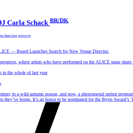
BR/DK
J Carla Schack
rm dancing grooves
ALICE — Board Launches Search for New Venue Director.
progress, where artists who have performed on the ALICE stage share 
 in the whole of last year
s
mer, to a wild autumn season, and now, a phenomenal spring program. T
ts they’ve borne. It’s an honor to be nominated for the Ibyen Award’s ‘In