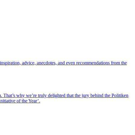
inspiration, advice, anecdotes, and even recommendations from the
hat’s why we’re truly delighted that the jury behind the Politiken
itiative of the Year’.