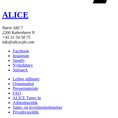
ALICE
Nørre Allé 7
2200 København N
+45 31 54 58 75
info@alicecph.com
Facebook
Instagram
Spotify
Nyhedsbrev
Substack
Ledige stillinger
Organisation
Pressemateriale
FAQ
ALICE Tunes In
Adfærdspolitik
Salgs- og leveringsbetingelser
Privatlivspolitik