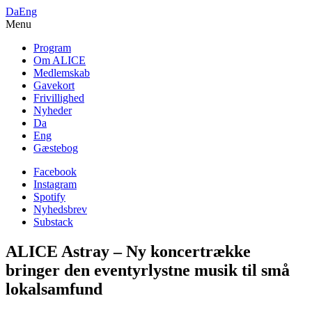
Da
Eng
Menu
Program
Om ALICE
Medlemskab
Gavekort
Frivillighed
Nyheder
Da
Eng
Gæstebog
Facebook
Instagram
Spotify
Nyhedsbrev
Substack
ALICE Astray – Ny koncertrække
bringer den eventyrlystne musik til små
lokalsamfund