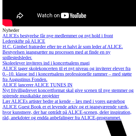
Nyheder
ALICEs bestyrelse får nye medlemmer og nyt hold i front
Lederskifte på ALICE
H.C. Gimbel fratræder efter tre et halvt år som leder af ALICE.
Bestyrelsen igangsætter nu processen med at finde en ny
spillestedsleder.
Skoleelever inviteres ind i koncertsalens magi
ALICE tager skolekoncerten til et nyt niveau og inviterer elever fra
0.–10. klasse ind i koncertsalens professionelle rammer – med støtte
fra Augustinus Fonden.
ALICE lancerer ALICE TUNES IN
Nyt frivilligdrevet koncertformat skal give scenen til nye stemmer og
spirende musikalske projekter
Lær ALICEs artister bedre at kende – læs med i vores gæstebog
ALICE Guest Book er et levende arkiv og et igangværende værk,
hvor kunstnere, der har optrådt på ALICE-scenen, deler inspiration,
råd, anekdoter og endda anbefalinger fra ALICE-programmet.