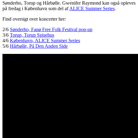
Sønderho, Torup og Hårbølle. Gwenifer Raymond kan også opleves
på fredag i København som del af
ALICE Summer Series
.
Find oversigt over koncerter her:
2/6
Sønderho, Fanø Free Folk Festival pop-up
3/6
Torup, Torup Spisehus
4/6
København, ALICE Summer Series
5/6
Hårbølle, På Den Anden Side