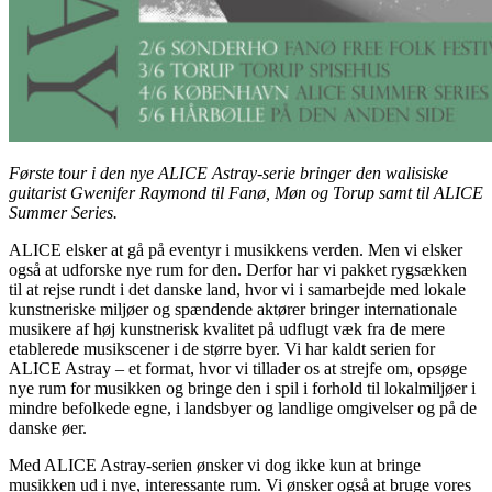
Første tour i den nye ALICE Astray-serie bringer den walisiske
guitarist Gwenifer Raymond til Fanø, Møn og Torup samt til ALICE
Summer Series.
ALICE elsker at gå på eventyr i musikkens verden. Men vi elsker
også at udforske nye rum for den. Derfor har vi pakket rygsækken
til at rejse rundt i det danske land, hvor vi i samarbejde med lokale
kunstneriske miljøer og spændende aktører bringer internationale
musikere af høj kunstnerisk kvalitet på udflugt væk fra de mere
etablerede musikscener i de større byer. Vi har kaldt serien for
ALICE Astray – et format, hvor vi tillader os at strejfe om, opsøge
nye rum for musikken og bringe den i spil i forhold til lokalmiljøer i
mindre befolkede egne, i landsbyer og landlige omgivelser og på de
danske øer.
Med ALICE Astray-serien ønsker vi dog ikke kun at bringe
musikken ud i nye, interessante rum. Vi ønsker også at bruge vores