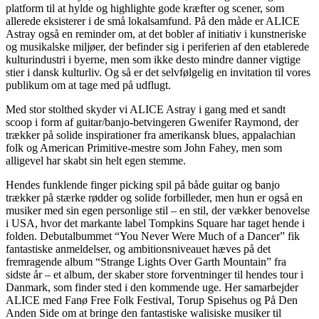
platform til at hylde og highlighte gode kræfter og scener, som
allerede eksisterer i de små lokalsamfund. På den måde er ALICE
Astray også en reminder om, at det bobler af initiativ i kunstneriske
og musikalske miljøer, der befinder sig i periferien af den etablerede
kulturindustri i byerne, men som ikke desto mindre danner vigtige
stier i dansk kulturliv. Og så er det selvfølgelig en invitation til vores
publikum om at tage med på udflugt.
Med stor stolthed skyder vi ALICE Astray i gang med et sandt
scoop i form af guitar/banjo-betvingeren Gwenifer Raymond, der
trækker på solide inspirationer fra amerikansk blues, appalachian
folk og American Primitive-mestre som John Fahey, men som
alligevel har skabt sin helt egen stemme.
Hendes funklende finger picking spil på både guitar og banjo
trækker på stærke rødder og solide forbilleder, men hun er også en
musiker med sin egen personlige stil – en stil, der vækker benovelse
i USA, hvor det markante label Tompkins Square har taget hende i
folden. Debutalbummet “You Never Were Much of a Dancer” fik
fantastiske anmeldelser, og ambitionsniveauet hæves på det
fremragende album “Strange Lights Over Garth Mountain” fra
sidste år – et album, der skaber store forventninger til hendes tour i
Danmark, som finder sted i den kommende uge. Her samarbejder
ALICE med Fanø Free Folk Festival, Torup Spisehus og På Den
Anden Side om at bringe den fantastiske walisiske musiker til