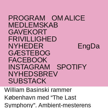
PROGRAM
OM ALICE
TORSDAG _19.10.23
MEDLEMSKAB
US
William Basinski
+
GAVEKORT
FRIVILLIGHED
Franciska – UDSOLGT
NYHEDER
Eng
Da
Sjældent besøg fra ambientgenrens
GÆSTEBOG
rockstjerne
FACEBOOK
UDSOLGT
INSTAGRAM
SPOTIFY
NYHEDSBREV
SUBSTACK
William Basinski rammer
København med “The Last
Symphony”. Ambient-mesterens