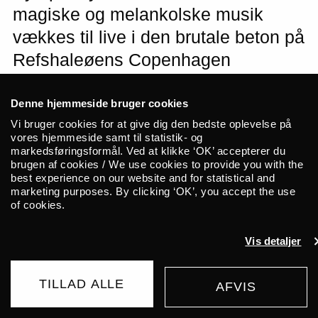
magiske og melankolske musik
vækkes til live i den brutale beton på
Refshaleøens Copenhagen
Distillery. Basinski er et nulevende
ikon i tråd med Cage og Eno og har i
Denne hjemmeside bruger cookies
Vi bruger cookies for at give dig den bedste oplevelse på
årtier været et fikspunkt på New
vores hjemmeside samt til statistik- og
Yorks avantgardescene. Han er en
markedsføringsformål. Ved at klikke ‘OK’ accepterer du
brugen af cookies / We use cookies to provide you with the
sjælden gæst på vores kanter, men i
best experience on our website and for statistical and
marketing purposes. By clicking ‘OK’, you accept the use
oktober har vi den store glæde at
of cookies.
præsentere ham på københavnsk
grund. Franciska aka Jonas
Vis detaljer
Torstensen åbner aftenen
TILLAD ALLE
med grumset, hjemmegjort
AFVIS
UDSOLGT
konkretmusik for transportable