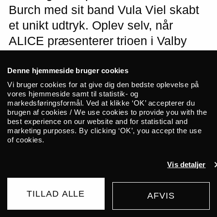
Burch med sit band Vula Viel skabt
et unikt udtryk. Oplev selv, når
ALICE præsenterer trioen i Valby
Kulturhus.
Denne hjemmeside bruger cookies
Vi bruger cookies for at give dig den bedste oplevelse på
OBS: Koncerten finder sted i Valby
vores hjemmeside samt til statistik- og
Kulturhus.
markedsføringsformål. Ved at klikke ‘OK’ accepterer du
brugen af cookies / We use cookies to provide you with the
best experience on our website and for statistical and
Tag musikere med tråde til både Englands
marketing purposes. By clicking ‘OK’, you accept the use
progressive jazz-scene og post-punkens
of cookies.
eksperimenterende tilgang og læg dertil en
kærlighed til minimalistiske trommeforløb
Vis detaljer
og ghanesisk musik. Trioen Vula Viel, der
blev grundlagt i 2015 af percussionist Bex
TILLAD ALLE
AFVIS
KØB BILLET
Burch, er et originalt og fascinerende