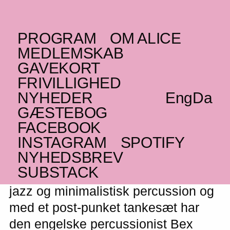
PROGRAM
OM ALICE
FREDAG _22.10.21
MEDLEMSKAB
(UK)
Vula Viel
at Valby
GAVEKORT
FRIVILLIGHED
Kulturhus
NYHEDER
Eng
Da
Post punk, minimalism og percussive
GÆSTEBOG
experimental
FACEBOOK
INSTAGRAM
SPOTIFY
NYHEDSBREV
SUBSTACK
Med inspiration fra ghanesisk musik,
jazz og minimalistisk percussion og
med et post-punket tankesæt har
den engelske percussionist Bex