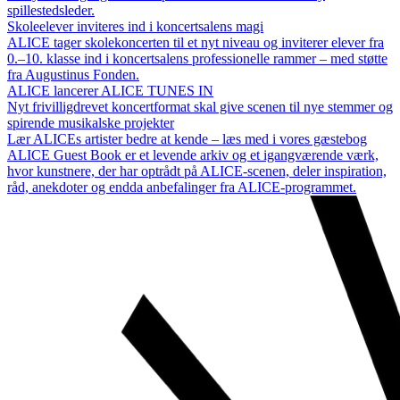
spillestedsleder.
Skoleelever inviteres ind i koncertsalens magi
ALICE tager skolekoncerten til et nyt niveau og inviterer elever fra
0.–10. klasse ind i koncertsalens professionelle rammer – med støtte
fra Augustinus Fonden.
ALICE lancerer ALICE TUNES IN
Nyt frivilligdrevet koncertformat skal give scenen til nye stemmer og
spirende musikalske projekter
Lær ALICEs artister bedre at kende – læs med i vores gæstebog
ALICE Guest Book er et levende arkiv og et igangværende værk,
hvor kunstnere, der har optrådt på ALICE-scenen, deler inspiration,
råd, anekdoter og endda anbefalinger fra ALICE-programmet.