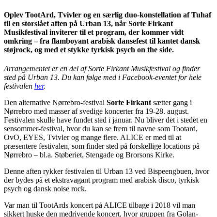
Oplev TootArd, Tvivler og en særlig duo-konstellation af Tuhaf
til en storslået aften på Urban 13, når Sorte Firkant
Musikfestival inviterer til et program, der kommer vidt
omkring – fra flamboyant arabisk dansefest til kantet dansk
støjrock, og med et stykke tyrkisk psych on the side.
Arrangementet er en del af Sorte Firkant Musikfestival og finder
sted på Urban 13.
Du kan følge med i Facebook-eventet for hele
festivalen
her
.
Den alternative Nørrebro-festival
Sorte Firkant
sætter gang i
Nørrebro med masser af svedige koncerter fra 19-28. august.
Festivalen skulle have fundet sted i januar. Nu bliver det i stedet en
sensommer-festival, hvor du kan se frem til navne som Tootard,
OvO, EYES, Tvivler og mange flere. ALICE er med til at
præsentere festivalen, som finder sted på forskellige locations på
Nørrebro – bl.a. Støberiet, Stengade og Brorsons Kirke.
Denne aften rykker festivalen til Urban 13 ved Bispeengbuen, hvor
der bydes på et ekstravagant program med arabisk disco, tyrkisk
psych og dansk noise rock.
Var man til TootArds koncert på ALICE tilbage i 2018 vil man
sikkert huske den medrivende koncert, hvor gruppen fra Golan-