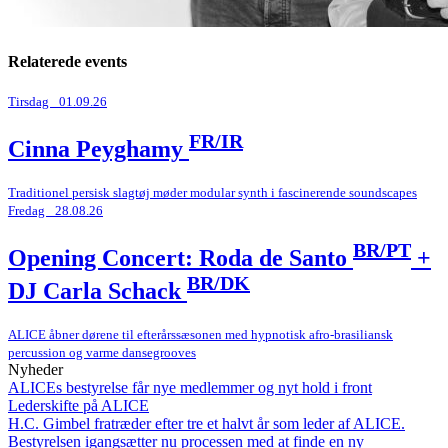
Relaterede events
Tirsdag _01.09.26
FR/IR
Cinna Peyghamy
Traditionel persisk slagtøj møder modular synth i fascinerende soundscapes
Fredag _28.08.26
BR/PT
Opening Concert: Roda de Santo
+
BR/DK
DJ Carla Schack
ALICE åbner dørene til efterårssæsonen med hypnotisk afro-brasiliansk
percussion og varme dansegrooves
Nyheder
ALICEs bestyrelse får nye medlemmer og nyt hold i front
Lederskifte på ALICE
H.C. Gimbel fratræder efter tre et halvt år som leder af ALICE.
Bestyrelsen igangsætter nu processen med at finde en ny