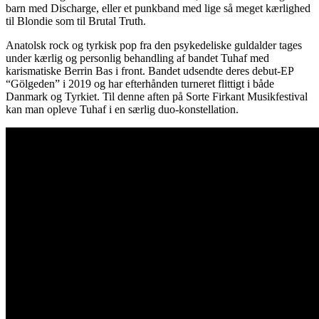
barn med Discharge, eller et punkband med lige så meget kærlighed
til Blondie som til Brutal Truth.
Anatolsk rock og tyrkisk pop fra den psykedeliske guldalder tages
under kærlig og personlig behandling af bandet Tuhaf med
karismatiske Berrin Bas i front. Bandet udsendte deres debut-EP
“Gölgeden” i 2019 og har efterhånden turneret flittigt i både
Danmark og Tyrkiet. Til denne aften på Sorte Firkant Musikfestival
kan man opleve Tuhaf i en særlig duo-konstellation.