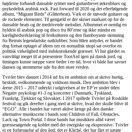
højderne forbandt dansable rytmer med guitardrevet ørkenblues og
psykedelisk arabisk rock. Fast forward til 2020 og det efterfølgende
album, “Migrant Birds” (Glitterbeat). Væk er de støvede guitarer og
de rockede elementer. Til gengæld er der skruet markant op for de
dansable beats og de medrivende melodier. Albummet er nemlig en
hyldest til arabisk pop og disco fra 80’erne og ikke mindst en
kærlighedserklæring til festkulturen og den flamboyante stemning
fra Beiruts legendariske natklubber. Som titlen antyder, er bandet
dog fortsat optaget af ideen om en nomadisk utopi sat overfor en
politisk virkelighed med indskrænkende grænser. Vi har glædet os
vanvittigt meget til at præsentere TootArd igen på dansk jord, og
timingen kunne næppe være bedre i en tid, hvor vi både har savnet
dansen og stemmerne ude fra den store verden.
Tvivler blev dannet i 2014 ud fra en ambition om at skrive hurtig,
beskidt, vedkommende og voldsom musik. Den ambition blev i
årene 2015 – 2017 udtrykt i udgivelsen af tre EP’er under titlen
Negativ psykologi #1-3 og koncerter i Danmark, Tyskland,
Frankrig, Tjekkiet og Slovakiet. I 2017 spillede Tvivler på Roskilde
festival og gik derefter i gang med at skrive, hvad der skulle blive til
“EGO”. Alle i bandet har været aktive længe på den danske
alternative musikscene i bands som Children of Fall, Obstacles,
Lack og Town Portal. I disse bands har musikken altid været
grænsesøgende og koblet med det energiske og ekspressive. Tvivler
er en forlængelse af den ånd: det er Kliché, der har fået et uægte