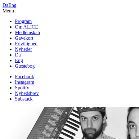
Da
Eng
Menu
Program
Om ALICE
Medlemskab
Gavekort
Frivillighed
Nyheder
Da
Eng
Gæstebog
Facebook
Instagram
Spotify
Nyhedsbrev
Substack