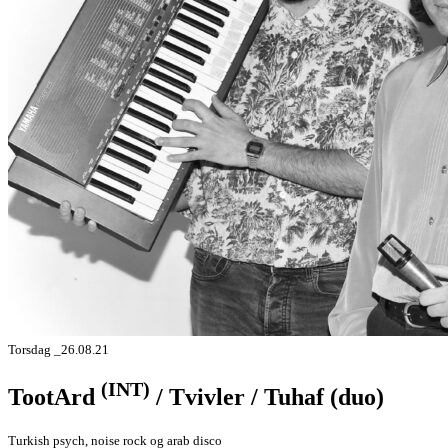
Torsdag _26.08.21
(INT)
TootArd
/ Tvivler / Tuhaf (duo)
Turkish psych, noise rock og arab disco