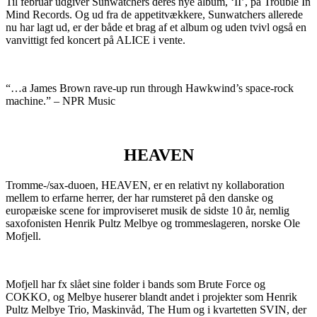
Til februar udgiver Sunwatchers deres nye album, ‘II’, på Trouble In
Mind Records. Og ud fra de appetitvækkere, Sunwatchers allerede
nu har lagt ud, er der både et brag af et album og uden tvivl også en
vanvittigt fed koncert på ALICE i vente.
“…a James Brown rave-up run through Hawkwind’s space-rock
machine.” – NPR Music
HEAVEN
Tromme-/sax-duoen, HEAVEN, er en relativt ny kollaboration
mellem to erfarne herrer, der har rumsteret på den danske og
europæiske scene for improviseret musik de sidste 10 år, nemlig
saxofonisten Henrik Pultz Melbye og trommeslageren, norske Ole
Mofjell.
Mofjell har fx slået sine folder i bands som Brute Force og
COKKO, og Melbye huserer blandt andet i projekter som Henrik
Pultz Melbye Trio, Maskinvåd, The Hum og i kvartetten SVIN, der