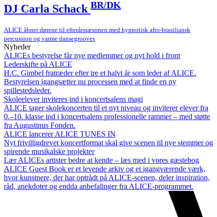
BR/DK
DJ Carla Schack
ALICE åbner dørene til efterårssæsonen med hypnotisk afro-brasiliansk
percussion og varme dansegrooves
Nyheder
ALICEs bestyrelse får nye medlemmer og nyt hold i front
Lederskifte på ALICE
H.C. Gimbel fratræder efter tre et halvt år som leder af ALICE.
Bestyrelsen igangsætter nu processen med at finde en ny
spillestedsleder.
Skoleelever inviteres ind i koncertsalens magi
ALICE tager skolekoncerten til et nyt niveau og inviterer elever fra
0.–10. klasse ind i koncertsalens professionelle rammer – med støtte
fra Augustinus Fonden.
ALICE lancerer ALICE TUNES IN
Nyt frivilligdrevet koncertformat skal give scenen til nye stemmer og
spirende musikalske projekter
Lær ALICEs artister bedre at kende – læs med i vores gæstebog
ALICE Guest Book er et levende arkiv og et igangværende værk,
hvor kunstnere, der har optrådt på ALICE-scenen, deler inspiration,
råd, anekdoter og endda anbefalinger fra ALICE-programmet.