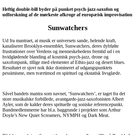
Heftig double-bill byder på punket psych-jazz-saxofon og
udforskning af de mørkeste afkroge af europæisk improvisation
Sunwatchers
Ud fra mantraet, at musik er universets sande, helende kraft,
kanaliserer Brooklyn-ensemblet, Sunwatchers, deres dybfølte
frustrationer over Verdens og menneskehedens fremtid ud i en
hvidglødende blanding af kosmisk psych-jazz, drone og
saxofonpunk, tillige med elementer af Ethio-jazz og desert blues.
Resultatet er sjovt nok ikke domineret af udgangspunktets
pessimisme, men tværtimod en spirituel og ekstatisk livsglæde.
Såvel bandets mantra som navnet, ‘Sunwatchers’, er taget fra det
store musikalske forbillede, avantgarde-jazz-saxofonisten Albert
Ayler, som de kalder deres sprituelle og soniske referencepunkt.
Bandmedlemmerne har bl.a. baggrunde i projekter som Arthur
Doyle’s New Quiet Screamers, NYMPH og Dark Meat.