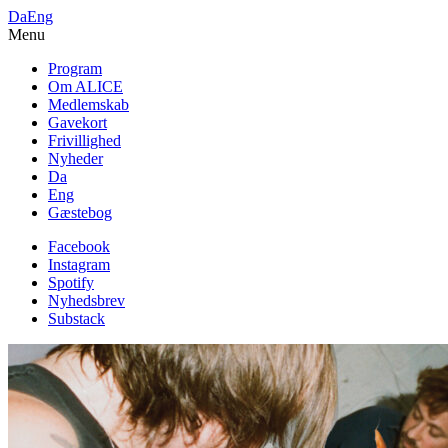
Da
Eng
Menu
Program
Om ALICE
Medlemskab
Gavekort
Frivillighed
Nyheder
Da
Eng
Gæstebog
Facebook
Instagram
Spotify
Nyhedsbrev
Substack