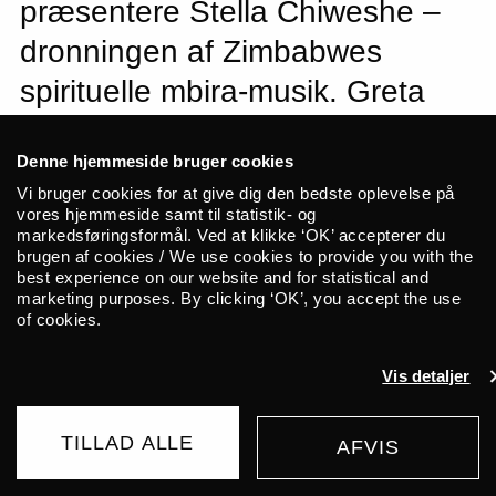
præsentere Stella Chiweshe –
dronningen af Zimbabwes
spirituelle mbira-musik. Greta
Eacott åbner aftenen.
Denne hjemmeside bruger cookies
Vi bruger cookies for at give dig den bedste oplevelse på
OBS!
Det er med stor beklagelse, at vi må
vores hjemmeside samt til statistik- og
meddele, at Les Filles de Illighadad på
markedsføringsformål. Ved at klikke ‘OK’ accepterer du
brugen af cookies / We use cookies to provide you with the
grund af corona-pandemien har været
best experience on our website and for statistical and
nødt til at aflyse deres koncert på ALICE
marketing purposes. By clicking ‘OK’, you accept the use
30/11. Vi arbejder på en ny dato med
of cookies.
gruppen. Stella Chiweshe spiller heldigvis
Vis detaljer
stadig koncert og Greta Eacott er tilføjet
som support. Havde man købt billet
specifikt for at opleve Les Filles de
TILLAD ALLE
AFVIS
KØB BILLET
Illighadad, er det naturligvis muligt at få sin