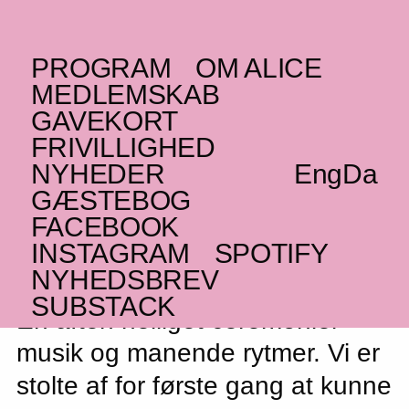
PROGRAM
OM ALICE
MANDAG _30.11.20
MEDLEMSKAB
(ZW)
Stella Chiweshe
+
GAVEKORT
FRIVILLIGHED
Greta Eacott
NYHEDER
Eng
Da
Mbira og tuareg-blues
GÆSTEBOG
FÅ BILLETTER
FACEBOOK
INSTAGRAM
SPOTIFY
NYHEDSBREV
SUBSTACK
En aften helliget ceremoniel
musik og manende rytmer. Vi er
stolte af for første gang at kunne