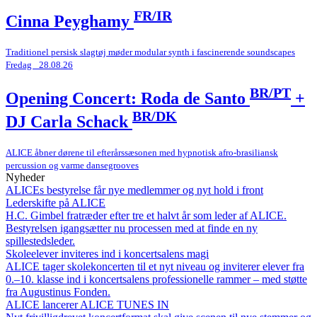
FR/IR
Cinna Peyghamy
Traditionel persisk slagtøj møder modular synth i fascinerende soundscapes
Fredag _28.08.26
BR/PT
Opening Concert: Roda de Santo
+
BR/DK
DJ Carla Schack
ALICE åbner dørene til efterårssæsonen med hypnotisk afro-brasiliansk
percussion og varme dansegrooves
Nyheder
ALICEs bestyrelse får nye medlemmer og nyt hold i front
Lederskifte på ALICE
H.C. Gimbel fratræder efter tre et halvt år som leder af ALICE.
Bestyrelsen igangsætter nu processen med at finde en ny
spillestedsleder.
Skoleelever inviteres ind i koncertsalens magi
ALICE tager skolekoncerten til et nyt niveau og inviterer elever fra
0.–10. klasse ind i koncertsalens professionelle rammer – med støtte
fra Augustinus Fonden.
ALICE lancerer ALICE TUNES IN