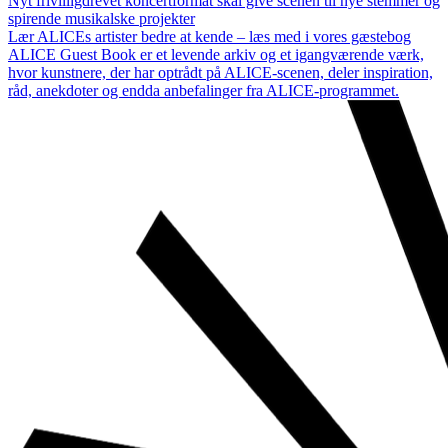
Nyt frivilligdrevet koncertformat skal give scenen til nye stemmer og
spirende musikalske projekter
Lær ALICEs artister bedre at kende – læs med i vores gæstebog
ALICE Guest Book er et levende arkiv og et igangværende værk,
hvor kunstnere, der har optrådt på ALICE-scenen, deler inspiration,
råd, anekdoter og endda anbefalinger fra ALICE-programmet.