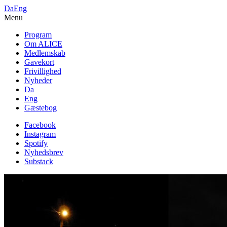
Da
Eng
Menu
Program
Om ALICE
Medlemskab
Gavekort
Frivillighed
Nyheder
Da
Eng
Gæstebog
Facebook
Instagram
Spotify
Nyhedsbrev
Substack