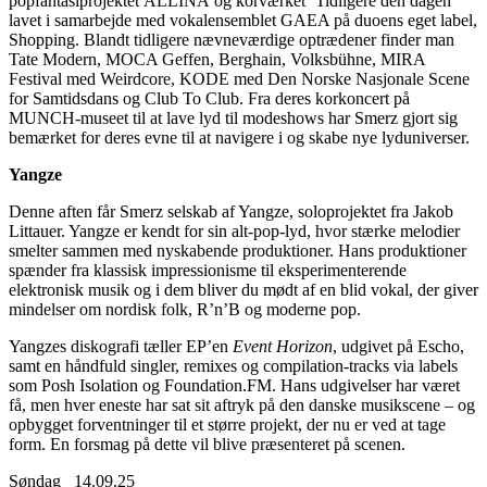
popfantasiprojektet ALLINA og korværket ‘Tidligere den dagen’
lavet i samarbejde med vokalensemblet GAEA på duoens eget label,
Shopping. Blandt tidligere nævneværdige optrædener finder man
Tate Modern, MOCA Geffen, Berghain, Volksbühne, MIRA
Festival med Weirdcore, KODE med Den Norske Nasjonale Scene
for Samtidsdans og Club To Club. Fra deres korkoncert på
MUNCH-museet til at lave lyd til modeshows har Smerz gjort sig
bemærket for deres evne til at navigere i og skabe nye lyduniverser.
Yangze
Denne aften får Smerz selskab af
Yangze
, soloprojektet fra Jakob
Littauer. Yangze er kendt for sin alt-pop-lyd, hvor stærke melodier
smelter sammen med nyskabende produktioner. Hans produktioner
spænder fra klassisk impressionisme til eksperimenterende
elektronisk musik og i dem bliver du mødt af en blid vokal, der giver
mindelser om nordisk folk, R’n’B og moderne pop.
Yangzes diskografi tæller EP’en
Event Horizon
, udgivet på Escho,
samt en håndfuld singler, remixes og compilation-tracks via labels
som Posh Isolation og Foundation.FM. Hans udgivelser har været
få, men hver eneste har sat sit aftryk på den danske musikscene – og
opbygget forventninger til et større projekt, der nu er ved at tage
form. En forsmag på dette vil blive præsenteret på scenen.
Søndag _14.09.25