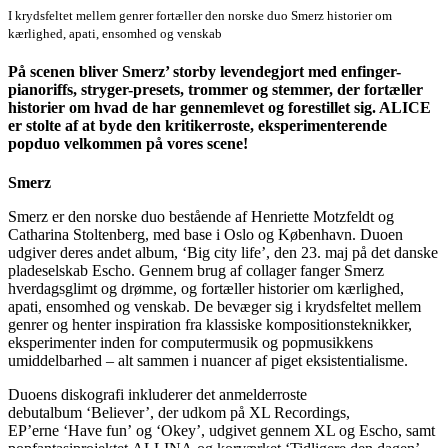
I krydsfeltet mellem genrer fortæller den norske duo Smerz historier om
kærlighed, apati, ensomhed og venskab
På scenen bliver Smerz’ storby levendegjort med enfinger-
pianoriffs, stryger-presets, trommer og stemmer, der fortæller
historier om hvad de har gennemlevet og forestillet sig. ALICE
er stolte af at byde den kritikerroste, eksperimenterende
popduo velkommen på vores scene!
Smerz
Smerz er den norske duo bestående af Henriette Motzfeldt og
Catharina Stoltenberg, med base i Oslo og København. Duoen
udgiver deres andet album, ‘Big city life’, den 23. maj på det danske
pladeselskab Escho. Gennem brug af collager fanger Smerz
hverdagsglimt og drømme, og fortæller historier om kærlighed,
apati, ensomhed og venskab. De bevæger sig i krydsfeltet mellem
genrer og henter inspiration fra klassiske kompositionsteknikker,
eksperimenter inden for computermusik og popmusikkens
umiddelbarhed – alt sammen i nuancer af piget eksistentialisme.
Duoens diskografi inkluderer det anmelderroste
debutalbum ‘Believer’, der udkom på XL Recordings,
EP’erne ‘Have fun’ og ‘Okey’, udgivet gennem XL og Escho, samt