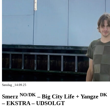
Søndag _14.09.25
NO/DK
DK
Smerz
– Big City Life + Yangze
– EKSTRA – UDSOLGT