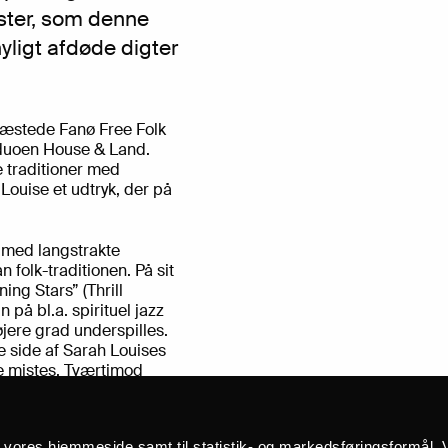
ster, som denne
nyligt afdøde digter
gæstede Fanø Free Folk
 duoen House & Land.
e traditioner med
ouise et udtryk, der på
t med langstrakte
n folk-traditionen. På sit
ng Stars” (Thrill
 på bl.a. spirituel jazz
øjere grad underspilles.
 side af Sarah Louises
se mistes. Tværtimod
fordybelse og udfolde
kaberne og den magiske
å vores hjemmeside samt til statistik- og markedsføringsformål. V