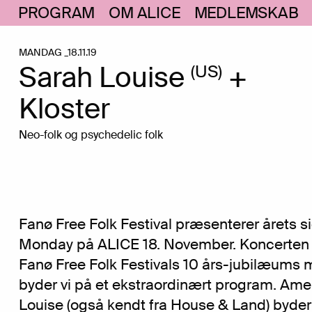
PROGRAM
OM ALICE
MEDLEMSKAB
MANDAG _18.11.19
Sarah Louise
+
(US)
Kloster
Neo-folk og psychedelic folk
Fanø Free Folk Festival præsenterer årets s
Monday på ALICE 18. November. Koncerten 
Fanø Free Folk Festivals 10 års-jubilæums m
byder vi på et ekstraordinært program. Am
Louise (også kendt fra House & Land) byde