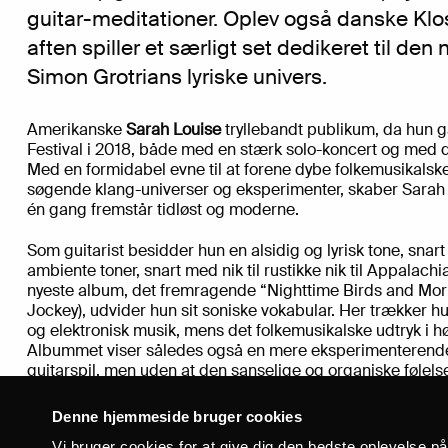
guitar-meditationer. Oplev også danske Klo
aften spiller et særligt set dedikeret til den 
Simon Grotrians lyriske univers.
Amerikanske
Sarah Louise
tryllebandt publikum, da hun 
Festival i 2018, både med en stærk solo-koncert og med
Med en formidabel evne til at forene dybe folkemusikalsk
søgende klang-universer og eksperimenter, skaber Sarah L
én gang fremstår tidløst og moderne.
Som guitarist besidder hun en alsidig og lyrisk tone, snar
ambiente toner, snart med nik til rustikke nik til Appalachia
nyeste album, det fremragende “Nighttime Birds and Morni
Jockey), udvider hun sit soniske vokabular. Her trækker hun
og elektronisk musik, mens det folkemusikalske udtryk i h
Albummet viser således også en mere eksperimenterende
guitarspil, men uden at den sanselige og organiske følel
bruger hun de eksperimenterende lag til at skabe rum til 
musikalske meditationer, der dvæler ved naturen, lands
Denne hjemmeside bruger cookies
overgang mellem nat og dag.
Vi bruger cookies for at give dig den bedste oplevelse p