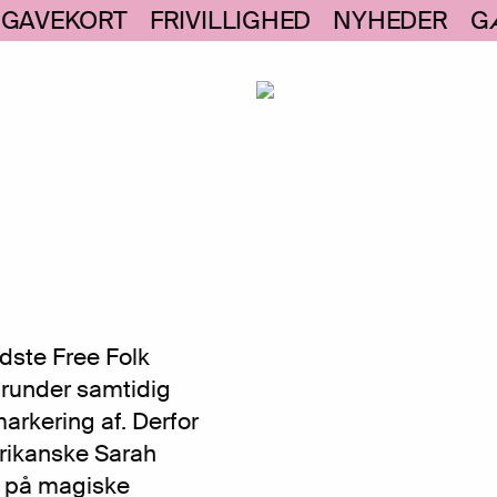
GAVEKORT
FRIVILLIGHED
NYHEDER
G
idste Free Folk
runder samtidig
arkering af. Derfor
erikanske Sarah
r på magiske