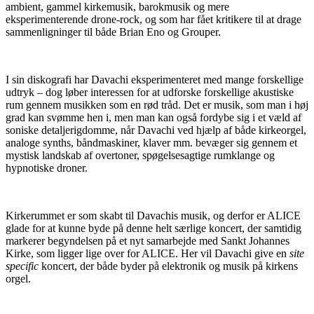
ambient, gammel kirkemusik, barokmusik og mere
eksperimenterende drone-rock, og som har fået kritikere til at drage
sammenligninger til både Brian Eno og Grouper.
I sin diskografi har Davachi eksperimenteret med mange forskellige
udtryk – dog løber interessen for at udforske forskellige akustiske
rum gennem musikken som en rød tråd. Det er musik, som man i høj
grad kan svømme hen i, men man kan også fordybe sig i et væld af
soniske detaljerigdomme, når Davachi ved hjælp af både kirkeorgel,
analoge synths, båndmaskiner, klaver mm. bevæger sig gennem et
mystisk landskab af overtoner, spøgelsesagtige rumklange og
hypnotiske droner.
Kirkerummet er som skabt til Davachis musik, og derfor er ALICE
glade for at kunne byde på denne helt særlige koncert, der samtidig
markerer begyndelsen på et nyt samarbejde med Sankt Johannes
Kirke, som ligger lige over for ALICE. Her vil Davachi give en
site
specific
koncert, der både byder på elektronik og musik på kirkens
orgel.