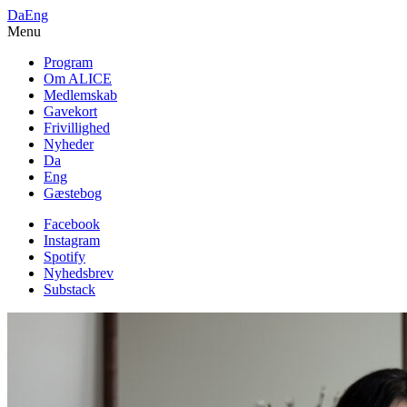
Da
Eng
Menu
Program
Om ALICE
Medlemskab
Gavekort
Frivillighed
Nyheder
Da
Eng
Gæstebog
Facebook
Instagram
Spotify
Nyhedsbrev
Substack