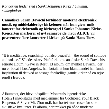
Koncerten finder sted i Sankt Johannes Kirke / Unumm.
siddepladser
Canadiske Sarah Davachi forbinder moderne elektronisk
musik og middelalderlige kirketoner, når hun giver unik
koncert for elektronik og kirkeorgel i Sankt Johannes Kirke.
Koncerten markerer et nyt samarbejde, hvor ALICE vil
præsentere flere koncerter i kirken på Sankt Hans Torv.
“It is meditative, searching, but also peaceful—the sound of solitude
and solace.” Således skrev Pitchfork om canadiske Sarah Davachis
seneste album, ‘Gave in Rest’. Et album, om hvilket Davachi, der
nu er bosat i Los Angeles, har fortalt, at hun blandt andet har fundet
inspiration til det ved at besøge forskellige gamle kirker på en rejse
rundt i Europa.
Albummet, der blev indspillet i Montreals legendariske
Hotel2Tango-studie med medlemmer fra Godspeed You! Black
Emperor, A Silver Mt. Zion m.fl. har høstet store roser for sine
akustiske kvaliteter. Et album, der trækker på både moderne