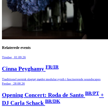
Relaterede events
Tirsdag _01.09.26
FR/IR
Cinna Peyghamy
Traditionel persisk slagtøj møder modular synth i fascinerende soundscapes
Fredag _28.08.26
BR/PT
Opening Concert: Roda de Santo
+
BR/DK
DJ Carla Schack