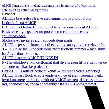
ALICE åbner dørene til efterårssæsonen med hypnotisk afro-brasiliansk
percussion og varme dansegrooves
Nyheder
ALICEs bestyrelse får nye medlemmer og nyt hold i front
Lederskifte på ALICE
H.C. Gimbel fratræder efter tre et halvt år som leder af ALICE.
Bestyrelsen igangsætter nu processen med at finde en ny
spillestedsleder.
Skoleelever inviteres ind i koncertsalens magi
ALICE tager skolekoncerten til et nyt niveau og inviterer elever fra
0.–10. klasse ind i koncertsalens professionelle rammer – med støtte
fra Augustinus Fonden.
ALICE lancerer ALICE TUNES IN
Nyt frivilligdrevet koncertformat skal give scenen til nye stemmer og
spirende musikalske projekter
Lær ALICEs artister bedre at kende – læs med i vores gæstebog
ALICE Guest Book er et levende arkiv og et igangværende værk,
hvor kunstnere, der har optrådt på ALICE-scenen, deler inspiration,
råd, anekdoter og endda anbefalinger fra ALICE-programmet.