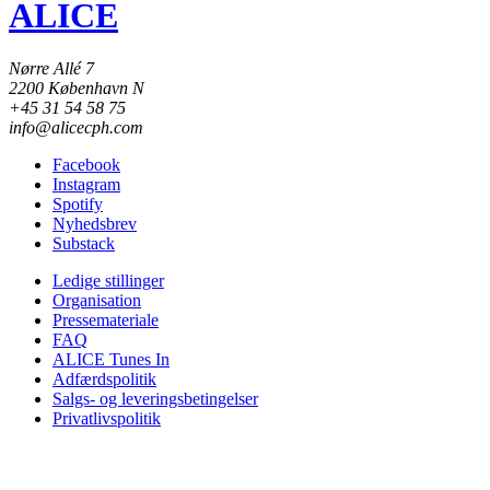
ALICE
Nørre Allé 7
2200 København N
+45 31 54 58 75
info@alicecph.com
Facebook
Instagram
Spotify
Nyhedsbrev
Substack
Ledige stillinger
Organisation
Pressemateriale
FAQ
ALICE Tunes In
Adfærdspolitik
Salgs- og leveringsbetingelser
Privatlivspolitik