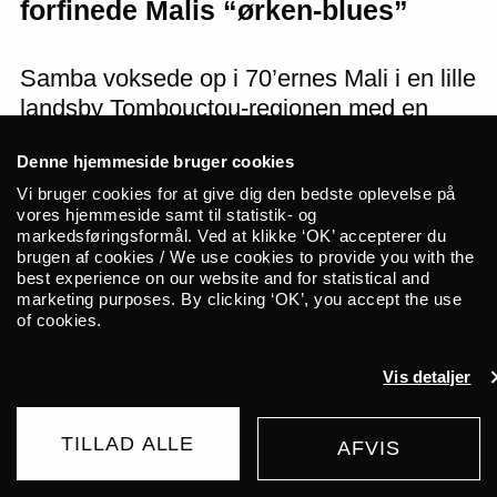
forfinede Malis “ørken-blues”
Samba voksede op i 70’ernes Mali i en lille
landsby Tombouctou-regionen med en
enlig mor, der ifølge ham selv, ikke bare
Denne hjemmeside bruger cookies
gav ham kærlighed fra barnsben, men
Vi bruger cookies for at give dig den bedste oplevelse på
også en musikalsk opdragelse. Sambas
vores hjemmeside samt til statistik- og
mor var en af de første kvinder til at
markedsføringsformål. Ved at klikke ‘OK’ accepterer du
optræde sammen med den unge Ali Farka
brugen af cookies / We use cookies to provide you with the
best experience on our website and for statistical and
Touré, der senere blev Malis måske
marketing purposes. By clicking ‘OK’, you accept the use
største musiker.
of cookies.
Mange år senere kom Samba selv til at
Vis detaljer
spille med den store Ali Farka Touré som
musiker i Alis band op gennem 90’erne.
TILLAD ALLE
AFVIS
KØB BILLET
Det var et ønske, der gik i opfyldelse, for