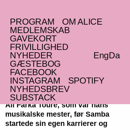
PROGRAM
OM ALICE
TIRSDAG _15.01.19
MEDLEMSKAB
(ML)
Samba Touré
GAVEKORT
FRIVILLIGHED
Desert blues
NYHEDER
Eng
Da
GÆSTEBOG
FACEBOOK
INSTAGRAM
SPOTIFY
NYHEDSBREV
Samba Touré viderefører arven fra
SUBSTACK
Ali Farka Touré, som var hans
musikalske mester, før Samba
startede sin egen karrierer og