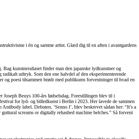
truktivisme i én og samme artist. Glæd dig til en aften i avantgardens
g. Bag kunstneraliaset finder man den japanske lydkunstner og
 og radikalt udtryk. Som den ene halvdel af den eksperimenterende
 og poesi tilsammen brødr med publikums forventninger til hvad en
Joseph Beuys 100-års fødselsdag. Forestillingen blev til i
stival for lyd- og billedkunst i Berlin i 2023. Her lavede de sammen
 Antibody label. Debuten, ‘Senno I’, blev beskrevet sådan her: “It’s a
y guttural screams or digitally rehashed machine belches.” Så forvent