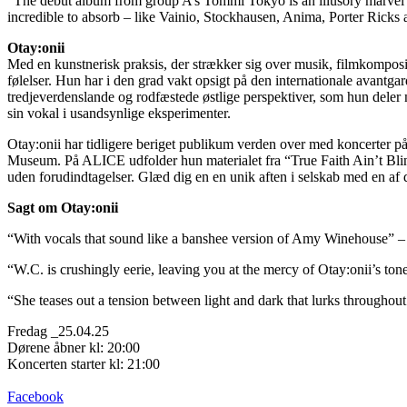
“The debut album from group A’s Tommi Tokyo is an illusory marve
incredible to absorb – like Vainio,
Stockhausen, Anima, Porter Ricks 
Otay:onii
Med en kunstnerisk praksis, der strækker sig over musik, filmkomposi
følelser. Hun har i den grad vakt opsigt på den internationale avantga
tredjeverdenslande og rodfæstede østlige perspektiver, som hun deler 
sin vokal i usandsynlige eksperimenter.
Otay:onii har tidligere beriget publikum verden over med koncerter
Museum. På ALICE udfolder hun materialet fra “True Faith Ain’t Blind
uden forudindtagelser. Glæd dig en en unik aften i selskab med en af
Sagt om Otay:onii
“With vocals that sound like a banshee version of Amy Winehouse” –
“W.C. is crushingly eerie, leaving you at the mercy of Otay:onii’s to
“She teases out a tension between light and dark that lurks throughout
Fredag _25.04.25
Dørene åbner kl: 20:00
Koncerten starter kl: 21:00
Facebook