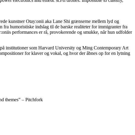
d power electronics and
emetic sci-fi drones. Impossible to classify,
serede kunstner Otay:onii aka Lane Shi grænserne mellem lyd og
ra humoristiske indslag til de barske realiteter for immigranter fra
ay:oniis performances er rå, provokerende og smukke, når hun udfolder
 på institutioner som Harvard University og Ming Contemporary Art
mpositioner for klaver og vokal, og hvor der åbnes op for en lytning
nd themes” – Pitchfork