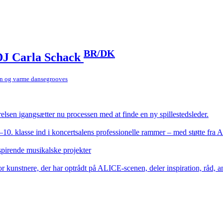
BR/DK
J Carla Schack
ion og varme dansegrooves
elsen igangsætter nu processen med at finde en ny spillestedsleder.
.–10. klasse ind i koncertsalens professionelle rammer – med støtte fra
 spirende musikalske projekter
 kunstnere, der har optrådt på ALICE-scenen, deler inspiration, råd,