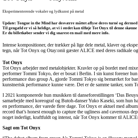
Eksperimenterende vokaler og lydkunst på metal
Update: Tongue in the Mind har desværre måttet aflyse deres turné og dermed
Til gengæld er vi så heldige, at vi i stedet kan tilføje Tot Onyx til denne skønne 
Er du billetkøber sender vi dig snarest en mail med mere info.
Intense kompositioner, der trækker på lige dele metal, klaver og eksp
tegn, når Tot Onyx og Otay:onii gæster ALICE med deres radikale o
Tot Onyx
Tot Onyx arbejder med metalobjekter. Kravler op på bordet med mixer
performer Tommi Tokyo, der er bosat i Berlin. I sin kunst forener hun
performance duo group A, gjorde Tommi Tokyo sig bemærket for bane
kunstnerisk performance kunne være. Det er de samme tanker, som Tom
I 2021 komponerede hun musikken til danseforestillingen ‘Das Beuys’ 
samarbejde med koreograf og Butoh-danser Yuko Kaseki, som hun har sa
en performance, der varede flere dage. Tot Onyx er aktuel med albumme
record that’s honest enough to capture the ugliness and cavernous dept
noget inderligt, kraftfuldt og intenst, når Tot Onyx kommer til ALICE
Sagt om Tot Onyx