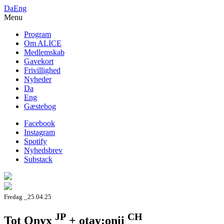
Da
Eng
Menu
Program
Om ALICE
Medlemskab
Gavekort
Frivillighed
Nyheder
Da
Eng
Gæstebog
Facebook
Instagram
Spotify
Nyhedsbrev
Substack
Fredag _25.04.25
JP
CH
Tot Onyx
+ otay:onii