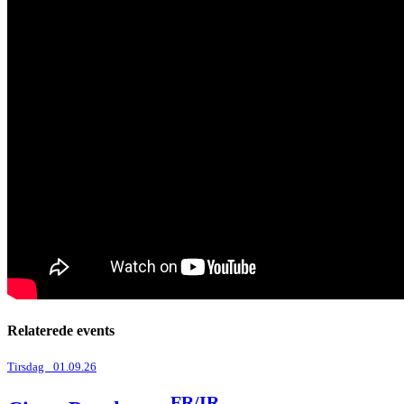
Relaterede events
Tirsdag _01.09.26
FR/IR