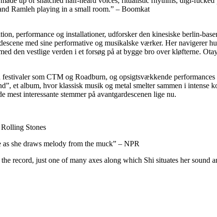
l made up of
snatched half-heard voices, ritualistic rhythms, digi-fucke
and Ramleh playing in a small room.” – Boomkat
tion, performance og installationer, udforsker den kinesiske berlin-ba
rdescene med sine performative og musikalske værker. Her navigerer hun f
med den vestlige verden i et forsøg på at bygge bro over kløfterne. Ot
 på festivaler som CTM og Roadburn, og opsigtsvækkende performances
”, et album, hvor klassisk musik og metal smelter sammen i intense ko
 de mest interessante stemmer på avantgardescenen lige nu.
 Rolling Stones
ne as she draws
melody from the muck” – NPR
 the record, just one
of many axes along which Shi situates her sound a