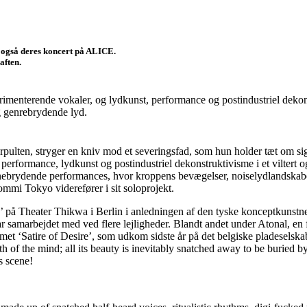
 også deres koncert på ALICE.
aften.
erimenterende vokaler, og lydkunst, performance og postindustriel dekons
g genrebrydende lyd.
pulten, stryger en kniv mod et severingsfad, som hun holder tæt om si
 performance, lydkunst og postindustriel dekonstruktivisme i et viltert
brydende performances, hvor kroppens bevægelser, noiselydlandskaber
mi Tokyo viderefører i sit soloprojekt.
på Theater Thikwa i Berlin i anledningen af den tyske konceptkunstner 
marbejdet med ved flere lejligheder. Blandt andet under Atonal, en fe
t ‘Satire of Desire’, som udkom sidste år på det belgiske pladeselskab
h of the mind; all its beauty is inevitably snatched away to be buried b
s scene!