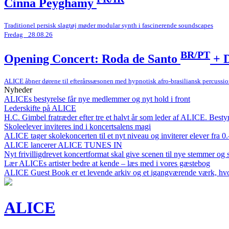
Cinna Peyghamy
Traditionel persisk slagtøj møder modular synth i fascinerende soundscapes
Fredag _28.08.26
BR/PT
Opening Concert: Roda de Santo
+ D
ALICE åbner dørene til efterårssæsonen med hypnotisk afro-brasiliansk percuss
Nyheder
ALICEs bestyrelse får nye medlemmer og nyt hold i front
Lederskifte på ALICE
H.C. Gimbel fratræder efter tre et halvt år som leder af ALICE. Bestyr
Skoleelever inviteres ind i koncertsalens magi
ALICE tager skolekoncerten til et nyt niveau og inviterer elever fra 0
ALICE lancerer ALICE TUNES IN
Nyt frivilligdrevet koncertformat skal give scenen til nye stemmer og
Lær ALICEs artister bedre at kende – læs med i vores gæstebog
ALICE Guest Book er et levende arkiv og et igangværende værk, hvor
ALICE