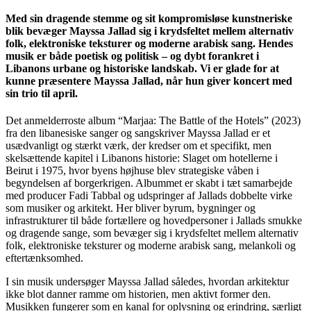
Med sin dragende stemme og sit kompromisløse kunstneriske
blik bevæger Mayssa Jallad sig i krydsfeltet mellem alternativ
folk, elektroniske teksturer og moderne arabisk sang. Hendes
musik er både poetisk og politisk – og dybt forankret i
Libanons urbane og historiske landskab. Vi er glade for at
kunne præsentere Mayssa Jallad, når hun giver koncert med
sin trio til april.
Det anmelderroste album “Marjaa: The Battle of the Hotels” (2023)
fra den libanesiske sanger og sangskriver Mayssa Jallad er et
usædvanligt og stærkt værk, der kredser om et specifikt, men
skelsættende kapitel i Libanons historie: Slaget om hotellerne i
Beirut i 1975, hvor byens højhuse blev strategiske våben i
begyndelsen af borgerkrigen. Albummet er skabt i tæt samarbejde
med producer Fadi Tabbal og udspringer af Jallads dobbelte virke
som musiker og arkitekt. Her bliver byrum, bygninger og
infrastrukturer til både fortællere og hovedpersoner i Jallads smukke
og dragende sange, som bevæger sig i krydsfeltet mellem alternativ
folk, elektroniske teksturer og moderne arabisk sang, melankoli og
eftertænksomhed.
I sin musik undersøger Mayssa Jallad således, hvordan arkitektur
ikke blot danner ramme om historien, men aktivt former den.
Musikken fungerer som en kanal for oplysning og erindring, særligt