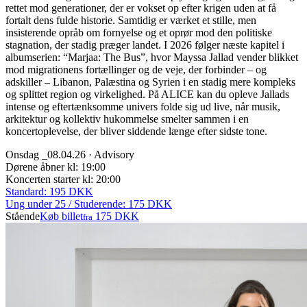
rettet mod generationer, der er vokset op efter krigen uden at få
fortalt dens fulde historie. Samtidig er værket et stille, men
insisterende opråb om fornyelse og et oprør mod den politiske
stagnation, der stadig præger landet. I 2026 følger næste kapitel i
albumserien: “Marjaa: The Bus”, hvor Mayssa Jallad vender blikket
mod migrationens fortællinger og de veje, der forbinder – og
adskiller – Libanon, Palæstina og Syrien i en stadig mere kompleks
og splittet region og virkelighed. På ALICE kan du opleve Jallads
intense og eftertænksomme univers folde sig ud live, når musik,
arkitektur og kollektiv hukommelse smelter sammen i en
koncertoplevelse, der bliver siddende længe efter sidste tone.
Onsdag _08.04.26 · Advisory
Dørene åbner kl: 19:00
Koncerten starter kl: 20:00
Standard: 195 DKK
Ung under 25 / Studerende: 175 DKK
Stående
Køb billet
175 DKK
fra