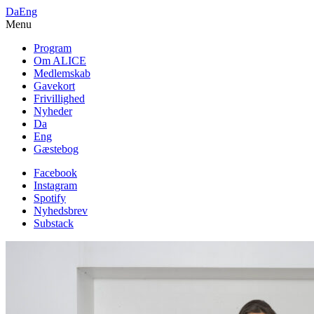
Da
Eng
Menu
Program
Om ALICE
Medlemskab
Gavekort
Frivillighed
Nyheder
Da
Eng
Gæstebog
Facebook
Instagram
Spotify
Nyhedsbrev
Substack