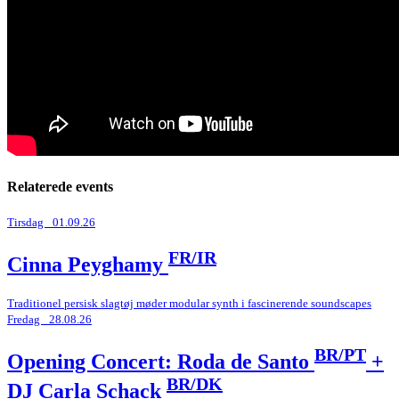
Relaterede events
Tirsdag _01.09.26
FR/IR
Cinna Peyghamy
Traditionel persisk slagtøj møder modular synth i fascinerende soundscapes
Fredag _28.08.26
BR/PT
Opening Concert: Roda de Santo
+
BR/DK
DJ Carla Schack