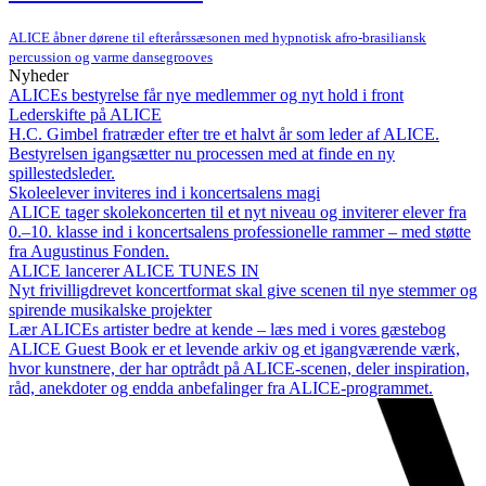
ALICE åbner dørene til efterårssæsonen med hypnotisk afro-brasiliansk
percussion og varme dansegrooves
Nyheder
ALICEs bestyrelse får nye medlemmer og nyt hold i front
Lederskifte på ALICE
H.C. Gimbel fratræder efter tre et halvt år som leder af ALICE.
Bestyrelsen igangsætter nu processen med at finde en ny
spillestedsleder.
Skoleelever inviteres ind i koncertsalens magi
ALICE tager skolekoncerten til et nyt niveau og inviterer elever fra
0.–10. klasse ind i koncertsalens professionelle rammer – med støtte
fra Augustinus Fonden.
ALICE lancerer ALICE TUNES IN
Nyt frivilligdrevet koncertformat skal give scenen til nye stemmer og
spirende musikalske projekter
Lær ALICEs artister bedre at kende – læs med i vores gæstebog
ALICE Guest Book er et levende arkiv og et igangværende værk,
hvor kunstnere, der har optrådt på ALICE-scenen, deler inspiration,
råd, anekdoter og endda anbefalinger fra ALICE-programmet.