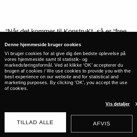
“Når det kommer til KonstruKt, så er “free
jazz fra Tyrkiet” mere end et simpelt
Denne hjemmeside bruger cookies
slogan. Det er et ideal, en tilgang, en
Vi bruger cookies for at give dig den bedste oplevelse på
symbiose af kreativitet og lyd, der udvikler
vores hjemmeside samt til statistik- og
sig og blomstrer op.” Sådan skriver Mark
markedsføringsformål. Ved at klikke ‘OK’ accepterer du
brugen af cookies / We use cookies to provide you with the
Corroto meget præcist om den tyrkiske
best experience on our website and for statistical and
free music-gruppe Konstrukt. Men
marketing purposes. By clicking ‘OK’, you accept the use
of cookies.
Konstrukt er mere end bare en gruppe. Det
er center for den eksperimenterende musik
Vis detaljer
Istanbul og gruppens vekslende
konstellationer bliver ved med at skubbe
KonstuKt ud i nye lyduniverser og
TILLAD ALLE
AFVIS
KØB BILLET
projekter.