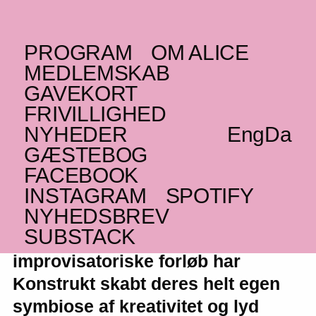
PROGRAM
OM ALICE
TORSDAG _23.08.18
MEDLEMSKAB
(TR)
Konstrukt
GAVEKORT
FRIVILLIGHED
Freejazz
NYHEDER
Eng
Da
GÆSTEBOG
FACEBOOK
INSTAGRAM
SPOTIFY
Med energien fra Istanbuls rave-
NYHEDSBREV
scene, sensibiliteten fra tyrkisk
SUBSTACK
folkemusik og free jazzens
improvisatoriske forløb har
Konstrukt skabt deres helt egen
symbiose af kreativitet og lyd