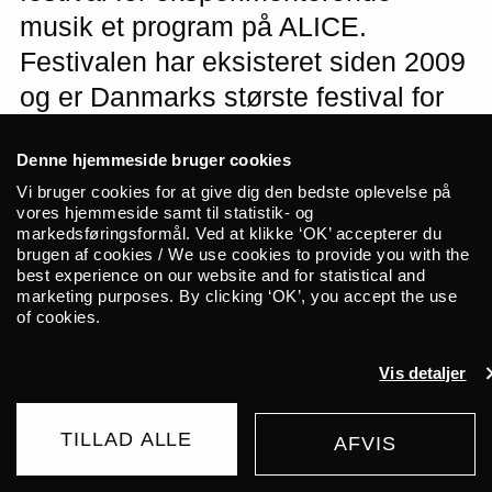
musik et program på ALICE.
Festivalen har eksisteret siden 2009
og er Danmarks største festival for
eksperimenterende samtidsmusik.
Denne hjemmeside bruger cookies
Oplev nye kunstneriske stemmer,
Vi bruger cookies for at give dig den bedste oplevelse på
perspektiver og tilgange på KLANG
vores hjemmeside samt til statistik- og
2026.
markedsføringsformål. Ved at klikke ‘OK’ accepterer du
brugen af cookies / We use cookies to provide you with the
best experience on our website and for statistical and
marketing purposes. By clicking ‘OK’, you accept the use
of cookies.
Se mere om hver koncert på KLANGs hjemmeside:
klang.dk
Vis detaljer
TILLAD ALLE
AFVIS
NyKlang er et projekt under Klang
KØB BILLET
65 DKK
FRA
Festival, hvor unge komponiststuderende