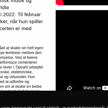
onisk musik og
ldte
i 2022. Til februar
r, når hun spiller
ncerten er med
ået at skabe sin helt egen
ye territorier mellem den
ornyelse. Ved at forene
performace cementerer
i lever i. Opsahl arbejder
iske, elektroniske,
e og virtuositet. Hun
ed at udfordre og
nen om at skabe en bedre
hende til et af de mest
e Opsahl, som trods sin
å vores hjemmeside samt til statistik- og markedsføringsformål. V