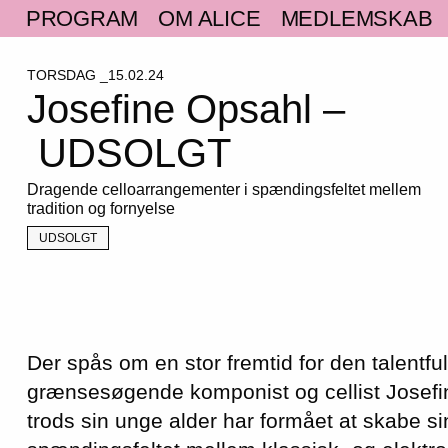
PROGRAM
OM ALICE
MEDLEMSKAB
TORSDAG _15.02.24
Josefine Opsahl –
UDSOLGT
Dragende celloarrangementer i spændingsfeltet mellem
tradition og fornyelse
UDSOLGT
Der spås om en stor fremtid for den talentfu
grænsesøgende komponist og cellist Josef
trods sin unge alder har formået at skabe sin