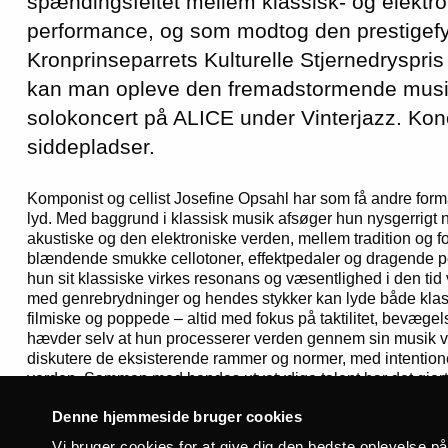
spændingsfeltet mellem klassisk- og elektr
performance, og som modtog den prestigefy
Kronprinseparrets Kulturelle Stjernedryspris 
kan man opleve den fremadstormende musike
solokoncert på ALICE under Vinterjazz. Ko
siddepladser.
Komponist og cellist Josefine Opsahl har som få andre form
lyd. Med baggrund i klassisk musik afsøger hun nysgerrigt n
akustiske og den elektroniske verden, mellem tradition og f
blændende smukke cellotoner, effektpedaler og dragende 
hun sit klassiske virkes resonans og væsentlighed i den tid v
med genrebrydninger og hendes stykker kan lyde både klass
filmiske og poppede – altid med fokus på taktilitet, bevægels
hævder selv at hun processerer verden gennem sin musik v
diskutere de eksisterende rammer og normer, med intentio
verden. Sammen med hendes utvetydige talent har det gjort 
omtalte nye navne på den klassiske scene.
Denne hjemmeside bruger cookies
Men fornemmer at eventyret kun lige er begyndt for Josefin
Vi bruger cookies for at give dig den bedste oplevelse p