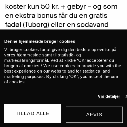
koster kun 50 kr. + gebyr – og som
en ekstra bonus får du en gratis
fadøl (Tuborg) eller en sodavand
med i prisen.
Denne hjemmeside bruger cookies
Vi bruger cookies for at give dig den bedste oplevelse på
Til trods for navnet handler
vores hjemmeside samt til statistik- og
Jazzkonkurrencen ikke om at
markedsføringsformål. Ved at klikke ‘OK’ accepterer du
konkurrere, men om udvikling og om at
brugen af cookies / We use cookies to provide you with the
best experience on our website and for statistical and
præsentere sin musik rundt om i landet.
marketing purposes. By clicking ‘OK’, you accept the use
Hver aften er derfor en oplagt mulighed
of cookies.
for et kig ind i den unge jazzscene i
Danmark. Her giver de tre orkestre hver
Vis detaljer
sit eksempel på jazzens dybde,
intensitet og nyskabende energi. Det
TILLAD ALLE
AFVIS
KØB BILLET
hele vil blive præsenteret i Aalborg,