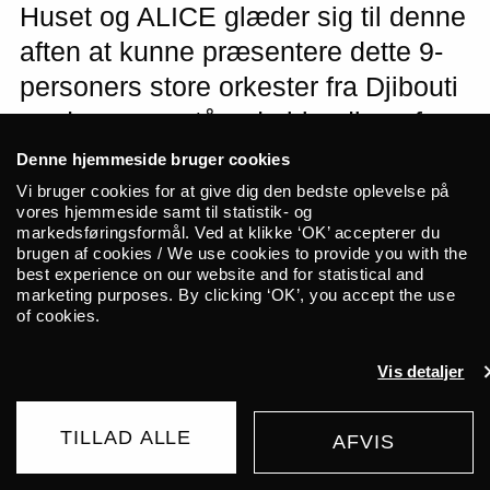
Huset og ALICE glæder sig til denne
aften at kunne præsentere dette 9-
personers store orkester fra Djibouti
og deres enestående blanding af
indisk Bollywood, jamaicansk dub,
Denne hjemmeside bruger cookies
reggae, smooth blæsere fra Harlems
Vi bruger cookies for at give dig den bedste oplevelse på
vores hjemmeside samt til statistik- og
jazz-æra, opløftende synthesizere
markedsføringsformål. Ved at klikke ‘OK’ accepterer du
brugen af cookies / We use cookies to provide you with the
og funk.
best experience on our website and for statistical and
marketing purposes. By clicking ‘OK’, you accept the use
of cookies.
Bemærk: Koncerten foregår i Huset
Groupe RTD er et statsejet orkester for
Vis detaljer
den nationale radio i Djibouti og har derfor
hidtil primært spillet i deres eget hjemland
TILLAD ALLE
AFVIS
ved arrangementer for deres præsident og
KØB BILLET
velkomster for andre statsledere. Deres