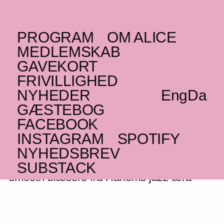
PROGRAM
OM ALICE
FREDAG _08.07.22
MEDLEMSKAB
Groupe RTD: The
GAVEKORT
FRIVILLIGHED
Dancing Devils of
NYHEDER
Eng
Da
(DJ)
Djibouti
//
GÆSTEBOG
Copenhagen Jazz
FACEBOOK
INSTAGRAM
SPOTIFY
Festival 2022
NYHEDSBREV
Indisk Bollywood, jamaicansk dub og
SUBSTACK
smooth blæsere fra Harlems jazz-æra