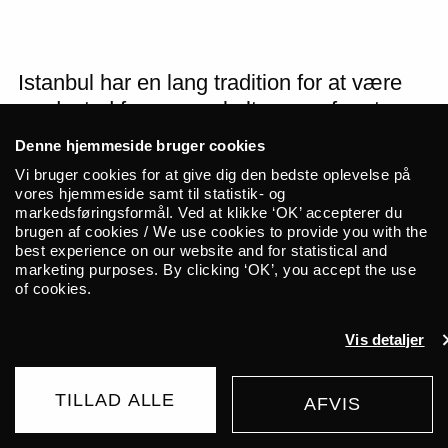
Istanbul har en lang tradition for at være
mødested for mange kulturer og for at
være en bro mellem Øst og Vest. Det er
Denne hjemmeside bruger cookies
en tradition, som reflekteres i Gaye Su
Vi bruger cookies for at give dig den bedste oplevelse på
Akyols musik. Selv nævner hun Nick Cave
vores hjemmeside samt til statistik- og
markedsføringsformål. Ved at klikke ‘OK’ accepterer du
& The Bad Seeds, Joy Division og
brugen af cookies / We use cookies to provide you with the
Einstürzende Neubaten som tidlige
best experience on our website and for statistical and
musikalske forbilleder, men hun har
marketing purposes. By clicking ‘OK’, you accept the use
of cookies.
samtidig formået at kanaliserer denne
inspiration over i et udtryk, der trækker på
Vis detaljer
anatolsk og græsk folkemusik, ligesom
hendes musik sender nik i retning af både
TILLAD ALLE
AFVIS
tyrkisk psych og klassiske tyrkiske divaer.
UDSOLGT