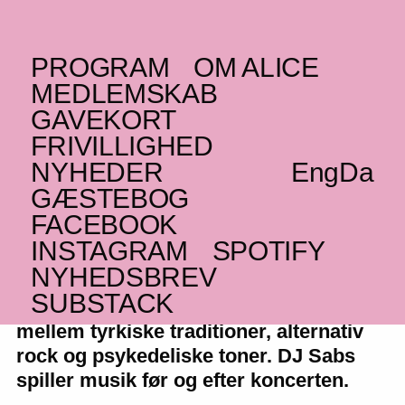
PROGRAM
OM ALICE
FREDAG _02.11.18
MEDLEMSKAB
(TR)
Gaye Su Akyol
+ DJ
GAVEKORT
FRIVILLIGHED
Sabs – udsolgt
NYHEDER
Eng
Da
Turkish psych og alternative
GÆSTEBOG
FACEBOOK
INSTAGRAM
SPOTIFY
NYHEDSBREV
Den ikoniske Istanbul-sanger Gaye Su
SUBSTACK
Akyol skaber fascinerende møde
mellem tyrkiske traditioner, alternativ
rock og psykedeliske toner. DJ Sabs
spiller musik før og efter koncerten.