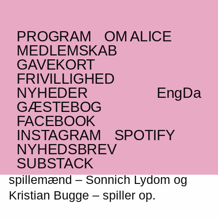
PROGRAM
OM ALICE
SØNDAG _03.03.19
MEDLEMSKAB
Gangspil: Lydom/Bugge
GAVEKORT
FRIVILLIGHED
Nordic folk
NYHEDER
Eng
Da
GÆSTEBOG
FACEBOOK
Der er dømt matinékoncert med
INSTAGRAM
SPOTIFY
NYHEDSBREV
swingende og bevægende
SUBSTACK
folkemusik, når to af rigets førende
spillemænd – Sonnich Lydom og
Kristian Bugge – spiller op.