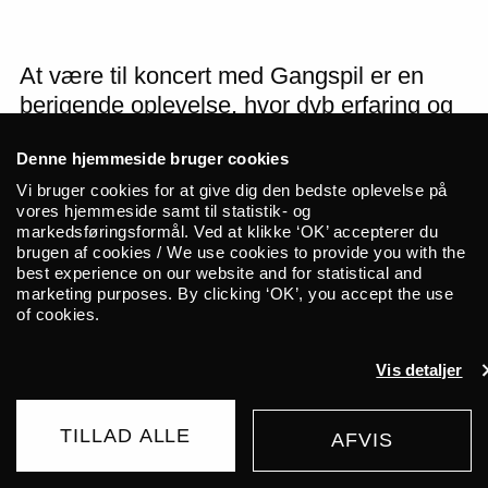
At være til koncert med Gangspil er en
berigende oplevelse, hvor dyb erfaring og
gavmild spilleglæde går hånd i hånd.
Denne hjemmeside bruger cookies
Kristian Bugge (fiddle) og Sonnich Lydom
(harmonika, vokal) er to af Danmarks
Vi bruger cookies for at give dig den bedste oplevelse på
vores hjemmeside samt til statistik- og
fineste folk-musikere, der oprindelig
markedsføringsformål. Ved at klikke ‘OK’ accepterer du
dannede Gangspil som en trio med en
brugen af cookies / We use cookies to provide you with the
best experience on our website and for statistical and
anden garvet folk-musiker, Morten Alfred
marketing purposes. By clicking ‘OK’, you accept the use
Høirup. På det seneste har de dog
of cookies.
findyrket duo-formatet med talrige
koncerter – både i USA, Skandinavien,
Vis detaljer
Europa og herhjemme.
TILLAD ALLE
AFVIS
KØB BILLET