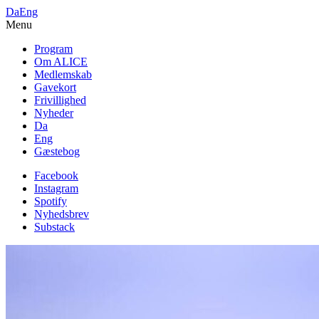
Da
Eng
Menu
Program
Om ALICE
Medlemskab
Gavekort
Frivillighed
Nyheder
Da
Eng
Gæstebog
Facebook
Instagram
Spotify
Nyhedsbrev
Substack