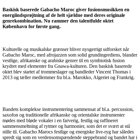
Baskisk baserede Gabacho Maroc giver fusionsmusikken en
energiindsprøjtning af de helt sjældne med deres originale
genrekombination. Nu rammer den talentfulde oktet
København for første gang.
Kulturelle og musikalske grænser bliver nysgerrigt udforsket når
Gabacho Maroc, med afrojazzen som solid grundingrediens, blander
vestlige, afrikanske og arabiske genrer til en symbiotisk fusion
krydret med elementer fra Gnawa-kulturen. Den baskisk baserede
oktet blev startet af trommeslager og bandleder Vincent Thomas i
2013 og tæller medlemmer fra bl.a. Marokko, Algeriet og Frankrig.
Bandets komplekse instrumentering sammensat af bl.a. percussion,
saxofon og traditionelle afrikanske og orientalske instrumenter
mødes med bløde vokaler i en farverig, festlig og raffineret
sammensmeltning af rytmer og harmonier, som det er svært at stå
stille til. Gabacho Marocs festlige og energiske live-ryg har således
spredt sig som en verdensomspændende steppebrand og bandet har i