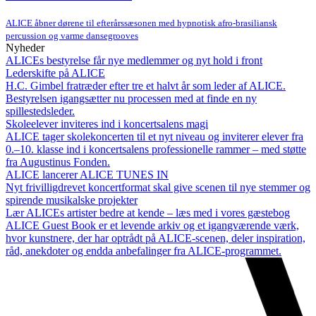
ALICE åbner dørene til efterårssæsonen med hypnotisk afro-brasiliansk
percussion og varme dansegrooves
Nyheder
ALICEs bestyrelse får nye medlemmer og nyt hold i front
Lederskifte på ALICE
H.C. Gimbel fratræder efter tre et halvt år som leder af ALICE.
Bestyrelsen igangsætter nu processen med at finde en ny
spillestedsleder.
Skoleelever inviteres ind i koncertsalens magi
ALICE tager skolekoncerten til et nyt niveau og inviterer elever fra
0.–10. klasse ind i koncertsalens professionelle rammer – med støtte
fra Augustinus Fonden.
ALICE lancerer ALICE TUNES IN
Nyt frivilligdrevet koncertformat skal give scenen til nye stemmer og
spirende musikalske projekter
Lær ALICEs artister bedre at kende – læs med i vores gæstebog
ALICE Guest Book er et levende arkiv og et igangværende værk,
hvor kunstnere, der har optrådt på ALICE-scenen, deler inspiration,
råd, anekdoter og endda anbefalinger fra ALICE-programmet.