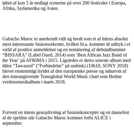
løbet af kun 5 år nedlagt scenerne på over 200 festivaler i Europa,
Afrika, Sydamerika og Asien.
Gabacho Maroc er anerkendt vidt og bredt som et af tidens absolut
mest interessante fusionsorkestre, hvilket bl.a. kommer til udtryk i et
væld af positive anmeldelser og en nominering af debutalbummet
“BISSARA” (Label Oued, 2014) som ‘Best African Jazz Band of
the Year’ på AFRIMA i 2015. Ligeledes er deres seneste album med
titlen “Tawassol” (“Forbindelse” på arabisk) (10h10, SONY 2018)
blevet enstemmigt hyldet af den europæiske presse og udnævnt af
den toneangivemde Transglobal World Music chart som Bedste
verdensmusikalbum i marts 2018.
Forvent en intens genoplivning af fusionskonceptet og en dansefest
af de sjældne når Gabacho Maroc kommer forbi ALICE i
september.