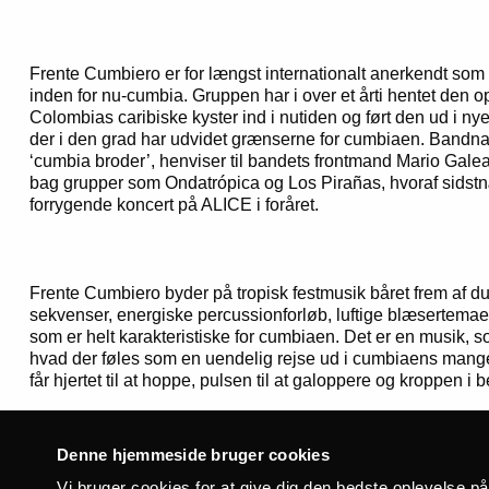
Frente Cumbiero er for længst internationalt anerkendt so
inden for nu-cumbia. Gruppen har i over et årti hentet den o
Colombias caribiske kyster ind i nutiden og ført den ud i n
der i den grad har udvidet grænserne for cumbiaen. Bandnav
‘cumbia broder’, henviser til bandets frontmand Mario Galean
bag grupper som Ondatrópica og Los Pirañas, hvoraf sidstn
forrygende koncert på ALICE i foråret.
Frente Cumbiero byder på tropisk festmusik båret frem af d
sekvenser, energiske percussionforløb, luftige blæsertema
som er helt karakteristiske for cumbiaen. Det er en musik,
hvad der føles som en uendelig rejse ud i cumbiaens mang
får hjertet til at hoppe, pulsen til at galoppere og kroppen i
Denne hjemmeside bruger cookies
Ud over at have spillet opsigtsvækkende koncerter på bl.a
Vi bruger cookies for at give dig den bedste oplevelse p