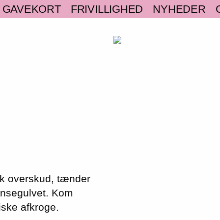
GAVEKORT
FRIVILLIGHED
NYHEDER
sk overskud, tænder
ansegulvet. Kom
iske afkroge.