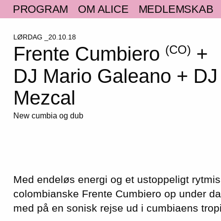
PROGRAM
OM ALICE
MEDLEMSKAB
LØRDAG _20.10.18
Frente Cumbiero
+
(CO)
DJ Mario Galeano + DJ
Mezcal
New cumbia og dub
Med endeløs energi og et ustoppeligt rytmi
colombianske Frente Cumbiero op under d
med på en sonisk rejse ud i cumbiaens trop