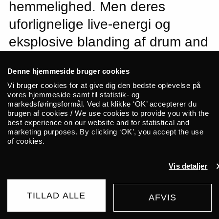
hemmelighed. Men deres
uforlignelige live-energi og
eksplosive blanding af drum and
bass, rap og triphop har gjort
Denne hjemmeside bruger cookies
svenske Deki Alem til et navn,
Vi bruger cookies for at give dig den bedste oplevelse på
man ikke bare taler om i
vores hjemmeside samt til statistik- og
markedsføringsformål. Ved at klikke ‘OK’ accepterer du
krogene – men putter på
brugen af cookies / We use cookies to provide you with the
best experience on our website and for statistical and
plakaten på flere af Europas
marketing purposes. By clicking ‘OK’, you accept the use
of cookies.
største festivaler. Kom med, og
oplev flere forskellige årtiers
Vis detaljer
klub-kultur smelte sammen til
TILLAD ALLE
dansefest med Deki Alem!
AFVIS
UDSOLGT
195 DKK
FRA