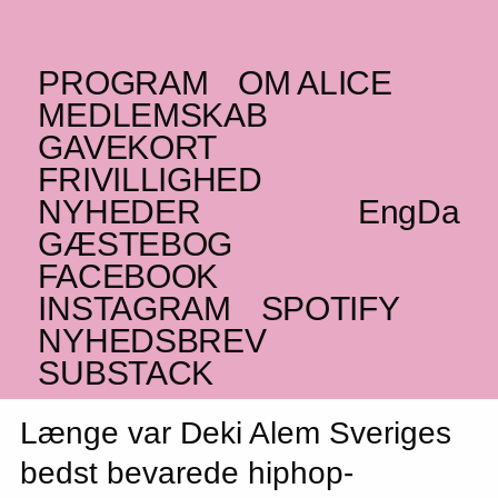
PROGRAM
OM ALICE
SØNDAG _08.03.26
MEDLEMSKAB
SE
Deki Alem
+
GAVEKORT
SE
FRIVILLIGHED
Cockhouse
–
NYHEDER
Eng
Da
EKSTRA
GÆSTEBOG
FACEBOOK
Bas, sved og tårer
INSTAGRAM
SPOTIFY
UDSOLGT
NYHEDSBREV
SUBSTACK
Længe var Deki Alem Sveriges
bedst bevarede hiphop-