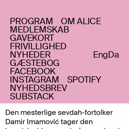
PROGRAM
OM ALICE
TORSDAG _14.10.21
MEDLEMSKAB
Damir Imamović feat.
GAVEKORT
FRIVILLIGHED
Derya Turkan & Greg
NYHEDER
Eng
Da
Cohen
(BA/TR/US)
GÆSTEBOG
FACEBOOK
Sevdah
INSTAGRAM
SPOTIFY
UDSOLGT
NYHEDSBREV
SUBSTACK
Den mesterlige sevdah-fortolker
Damir Imamović tager den