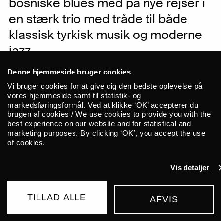
bosniske blues med på nye rejser i
en stærk trio med tråde til både
klassisk tyrkisk musik og moderne
jazz.
Denne hjemmeside bruger cookies
Bemærk: Koncerten er flyttet til
Vi bruger cookies for at give dig den bedste oplevelse på
Musikhuset København på Vesterbro.
vores hjemmeside samt til statistik- og
markedsføringsformål. Ved at klikke ‘OK’ accepterer du
Unumm. siddepladser.
brugen af cookies / We use cookies to provide you with the
best experience on our website and for statistical and
Damir Imamović regnes som en af de
marketing purposes. By clicking ‘OK’, you accept the use
of cookies.
fremmeste moderne fortolkere af den
traditionsrige sevdah – ofte omtalt som
Vis detaljer
“den bosniske blues” grundet
musikkens sørgmodige poesi. Ordet
TILLAD ALLE
AFVIS
kommer fra det tyrkiske “sevda”,
UDSOLGT
kærlighed, der igen stammer fra det