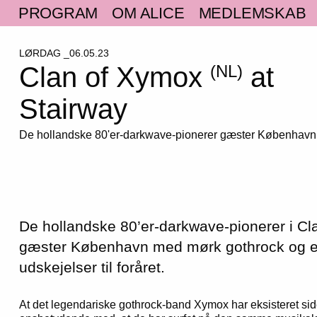
PROGRAM
OM ALICE
MEDLEMSKAB
LØRDAG _06.05.23
Clan of Xymox
at
(NL)
Stairway
De hollandske 80'er-darkwave-pionerer gæster København
De hollandske 80’er-darkwave-pionerer i C
gæster København med mørk gothrock og el
udskejelser til foråret.
At det legendariske gothrock-band Xymox har eksisteret sid