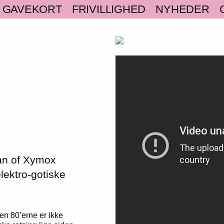
GAVEKORT
FRIVILLIGHED
NYHEDER
lan of Xymox
ektro-gotiske
en 80’erne er ikke