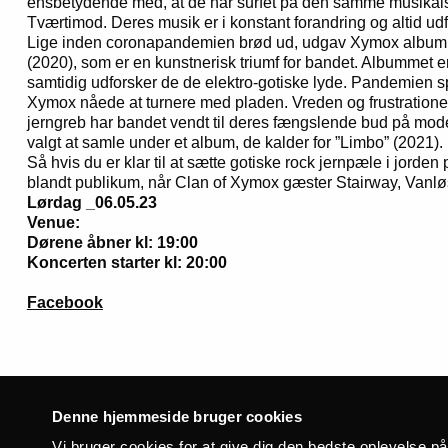
ensbetydende med, at de har surfet på den samme musikalsk
Tværtimod. Deres musik er i konstant forandring og altid ud
Lige inden coronapandemien brød ud, udgav Xymox albumm
(2020), som er en kunstnerisk triumf for bandet. Albummet e
samtidig udforsker de de elektro-gotiske lyde. Pandemien s
Xymox nåede at turnere med pladen. Vreden og frustratione
jerngreb har bandet vendt til deres fængslende bud på mod
valgt at samle under et album, de kalder for ”Limbo” (2021).
Så hvis du er klar til at sætte gotiske rock jernpæle i jorden
blandt publikum, når Clan of Xymox gæster Stairway, Vanlø
Lørdag _06.05.23
Venue:
Dørene åbner kl: 19:00
Koncerten starter kl: 20:00
Facebook
Denne hjemmeside bruger cookies
Vi bruger cookies for at give dig den bedste oplevelse p