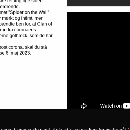
e retning lige siden.
fordrende.
et ”Spider on the Wall”
r mørkt og intimt, men
pændte ben for, at Clan of
rne fra coronaens
erne gothrock, som de har
 post corona, skal du stå
se 6. maj 2023.
å vores hjemmeside samt til statistik- og markedsføringsformål. V