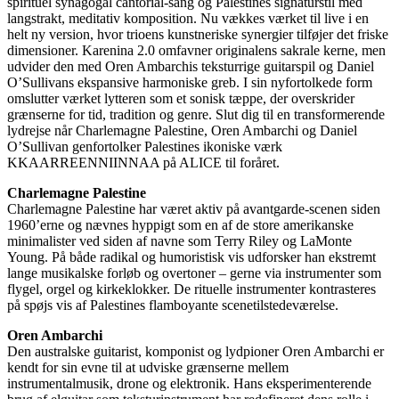
spirituel synagogal cantorial-sang og Palestines signaturstil med
langstrakt, meditativ komposition. Nu vækkes værket til live i en
helt ny version, hvor trioens kunstneriske synergier tilføjer det friske
dimensioner. Karenina 2.0 omfavner originalens sakrale kerne, men
udvider den med Oren Ambarchis teksturrige guitarspil og Daniel
O’Sullivans ekspansive harmoniske greb. I sin nyfortolkede form
omslutter værket lytteren som et sonisk tæppe, der overskrider
grænserne for tid, tradition og genre. Slut dig til en transformerende
lydrejse når Charlemagne Palestine, Oren Ambarchi og Daniel
O’Sullivan genfortolker Palestines ikoniske værk
KKAARREENNIINNAA på ALICE til foråret.
Charlemagne Palestine
Charlemagne Palestine har været aktiv på avantgarde-scenen siden
1960’erne og nævnes hyppigt som en af de store amerikanske
minimalister ved siden af navne som Terry Riley og LaMonte
Young. På både radikal og humoristisk vis udforsker han ekstremt
lange musikalske forløb og overtoner – gerne via instrumenter som
flygel, orgel og kirkeklokker. De rituelle instrumenter kontrasteres
på spøjs vis af Palestines flamboyante scenetilstedeværelse.
Oren Ambarchi
Den australske guitarist, komponist og lydpioner Oren Ambarchi er
kendt for sin evne til at udviske grænserne mellem
instrumentalmusik, drone og elektronik. Hans eksperimenterende