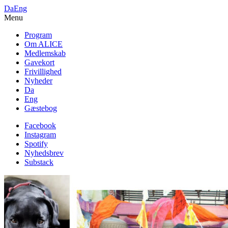
Da
Eng
Menu
Program
Om ALICE
Medlemskab
Gavekort
Frivillighed
Nyheder
Da
Eng
Gæstebog
Facebook
Instagram
Spotify
Nyhedsbrev
Substack