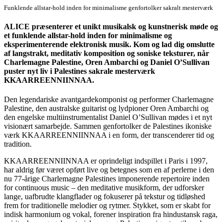
Funklende allstar-hold inden for minimalisme genfortolker sakralt mesterværk
ALICE præsenterer et unikt musikalsk og kunstnerisk møde og
et funklende allstar-hold inden for minimalisme og
eksperimenterende elektronisk musik. Kom og lad dig omslutte
af langstrakt, meditativ komposition og soniske teksturer, når
Charlemagne Palestine, Oren Ambarchi og Daniel O’Sullivan
puster nyt liv i Palestines sakrale mesterværk
KKAARREENNIINNAA.
Den legendariske avantgardekomponist og performer Charlemagne
Palestine, den australske guitarist og lydpioner Oren Ambarchi og
den engelske multiinstrumentalist Daniel O’Sullivan mødes i et nyt
visionært samarbejde. Sammen genfortolker de Palestines ikoniske
værk KKAARREENNIINNAA i en form, der transcenderer tid og
tradition.
KKAARREENNIINNAA er oprindeligt indspillet i Paris i 1997,
har aldrig før været opført live og betegnes som en af perlerne i den
nu 77-årige Charlemagne Palestines imponerende repertoire inden
for continuous music – den meditative musikform, der udforsker
lange, uafbrudte klangflader og fokuserer på tekstur og tidløshed
frem for traditionelle melodier og rytmer. Stykket, som er skabt for
indisk harmonium og vokal, forener inspiration fra hindustansk raga,