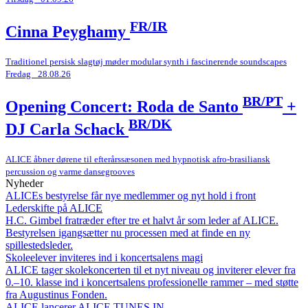
FR/IR
Cinna Peyghamy
Traditionel persisk slagtøj møder modular synth i fascinerende soundscapes
Fredag _28.08.26
BR/PT
Opening Concert: Roda de Santo
+
BR/DK
DJ Carla Schack
ALICE åbner dørene til efterårssæsonen med hypnotisk afro-brasiliansk
percussion og varme dansegrooves
Nyheder
ALICEs bestyrelse får nye medlemmer og nyt hold i front
Lederskifte på ALICE
H.C. Gimbel fratræder efter tre et halvt år som leder af ALICE.
Bestyrelsen igangsætter nu processen med at finde en ny
spillestedsleder.
Skoleelever inviteres ind i koncertsalens magi
ALICE tager skolekoncerten til et nyt niveau og inviterer elever fra
0.–10. klasse ind i koncertsalens professionelle rammer – med støtte
fra Augustinus Fonden.
ALICE lancerer ALICE TUNES IN