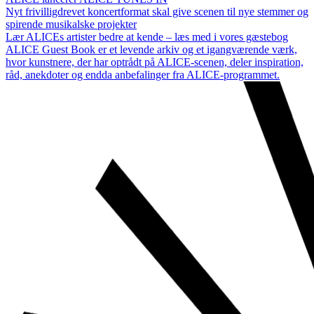
Nyt frivilligdrevet koncertformat skal give scenen til nye stemmer og
spirende musikalske projekter
Lær ALICEs artister bedre at kende – læs med i vores gæstebog
ALICE Guest Book er et levende arkiv og et igangværende værk,
hvor kunstnere, der har optrådt på ALICE-scenen, deler inspiration,
råd, anekdoter og endda anbefalinger fra ALICE-programmet.