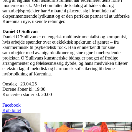
brug af elguitar som teksturinstrument har redefineret dens rolle i
moderne musik. Med et omfattende katalog af både solo- og
samarbejdsprojekter har Ambarchi placeret sig i frontlinjen af
eksperimenterende lydkunst og er den perfekte partner til at udforske
Karenina i nye, ukendte retninger.
Daniel O’Sullivan
Daniel O’Sullivan er en engelsk multiinstrumentalist og komponist,
hvis arbejde spænder over et eklektisk spektrum af genrer – fra
kammermusik til psykedelisk rock. Han er anerkendt for sine
samarbejder med avantgarde-ikoner og sine egne banebrydende
projekter. O’Sullivans kunstneriske bidrag er præget af frodige
arrangementer og følelsesmæssig dybde, og hans medvirken tilfører
et ekstra lag af melodisk og harmonisk sofistikering til denne
nyfortolkning af Karenina.
Onsdag _23.04.25
Dørene åbner kl: 19:00
Koncerten starter kl: 20:00
Facebook
Køb billet