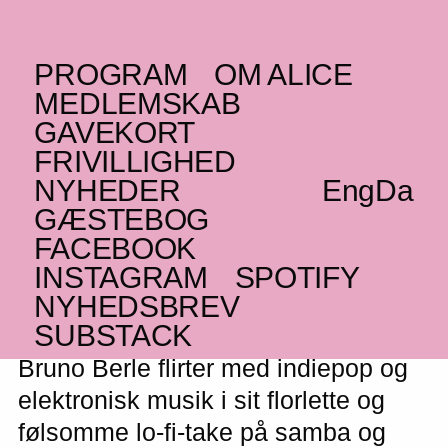
PROGRAM
OM ALICE
MANDAG _18.11.24
MEDLEMSKAB
BR
Bruno Berle
–
GAVEKORT
UDSOLGT
FRIVILLIGHED
NYHEDER
Eng
Da
Florlet og følsomt lo-fi-take på samba og
GÆSTEBOG
bossa nova
FACEBOOK
UDSOLGT
INSTAGRAM
SPOTIFY
NYHEDSBREV
SUBSTACK
Bruno Berle flirter med indiepop og
elektronisk musik i sit florlette og
følsomme lo-fi-take på samba og