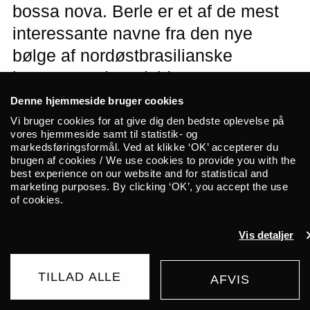
bossa nova. Berle er et af de mest
interessante navne fra den nye
bølge af nordøstbrasilianske
kunstnere, der udvider grænserne
for Música Popular Brasileira, og til
Denne hjemmeside bruger cookies
november gæster han ALICE med
Vi bruger cookies for at give dig den bedste oplevelse på
vores hjemmeside samt til statistik- og
sit nye album.
markedsføringsformål. Ved at klikke ‘OK’ accepterer du
brugen af cookies / We use cookies to provide you with the
best experience on our website and for statistical and
Bruno Berle er en af de mest
marketing purposes. By clicking ‘OK’, you accept the use
of cookies.
fremtrædende skikkelser fra den nye bølge
af nordøstbrasilianske kunstnere. Sammen
Vis detaljer
med navne som Bala Desejo og Ana
Frango Elétrico skubber han til grænserne
TILLAD ALLE
for Música Popular Brasileira – den
AFVIS
UDSOLGT
samlende betegnelse for de legendariske