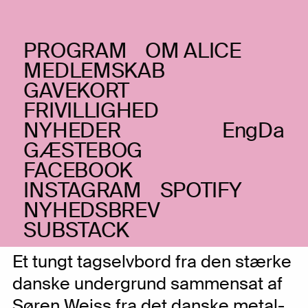
PROGRAM
OM ALICE
TORSDAG _02.11.23
MEDLEMSKAB
Blastbeast presents:
GAVEKORT
FRIVILLIGHED
Mother Of All + Henret
NYHEDER
Eng
Da
+ Necrotic Ritual
GÆSTEBOG
FACEBOOK
Tung tredobbelt aften præsenteret af det
danske metalmedie Blastbeast
INSTAGRAM
SPOTIFY
NYHEDSBREV
SUBSTACK
Et tungt tagselvbord fra den stærke
danske undergrund sammensat af
Søren Weiss fra det danske metal-