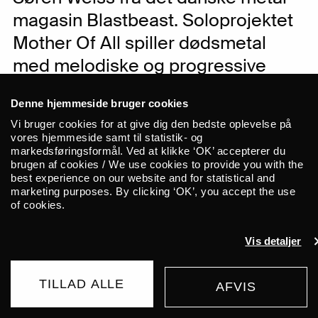
magasin Blastbeast. Soloprojektet
Mother Of All spiller dødsmetal
med melodiske og progressive
elementer. Henret er et nyt
Denne hjemmeside bruger cookies
hårdtslående hardcoreband fra
Vi bruger cookies for at give dig den bedste oplevelse på
København. Og endelig kommer
vores hjemmeside samt til statistik- og
markedsføringsformål. Ved at klikke ‘OK’ accepterer du
det Kolding-baserede Necrotic
brugen af cookies / We use cookies to provide you with the
Ritual med rå, brutal, mørk og
best experience on our website and for statistical and
marketing purposes. By clicking ‘OK’, you accept the use
aggressiv dødsmetal.
of cookies.
Vis detaljer
Mother of All
Mother of All er et soloprojekt, som er
frontet af multi-instrumentalist Martin
TILLAD ALLE
AFVIS
KØB BILLET
Haumann (Myrkur, Afsky, Timechild,