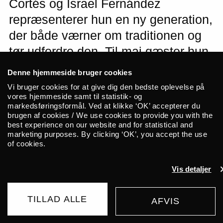
Cortés og Israel Fernández
repræsenterer hun en ny generation,
der både værner om traditionen og
tør udfordre den. Til maj gæster hun
ALICE til sin første koncert i
Denne hjemmeside bruger cookies
Danmark, hvor hun præsenterer det
Vi bruger cookies for at give dig den bedste oplevelse på
vores hjemmeside samt til statistik- og
roste album “Sangre Sucia” i vores
markedsføringsformål. Ved at klikke ‘OK’ accepterer du
intime rammer, akkompagneret af
brugen af cookies / We use cookies to provide you with the
best experience on our website and for statistical and
den talentfulde flamencoguitarist
marketing purposes. By clicking ‘OK’, you accept the use
of cookies.
Benito Bernal.
Vis detaljer
Ángeles Toledano har hurtigt markeret sig
som en af de mest spændende stemmer i
TILLAD ALLE
AFVIS
moderne flamenco. Med dyb respekt for
VENTELISTE
195 DKK
FRA
genrens historie bevæger hun sig frygtløst