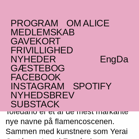
PROGRAM
OM ALICE
SØNDAG _24.05.26
MEDLEMSKAB
ES
Ángeles Toledano
GAVEKORT
FRIVILLIGHED
Spaniens nye flamenco-stjerne giver intim
NYHEDER
Eng
Da
koncert på ALICE
GÆSTEBOG
FÅ BILLETTER
FACEBOOK
INSTAGRAM
SPOTIFY
NYHEDSBREV
Den spanske sanger Ángeles
SUBSTACK
Toledano er et af de mest markante
nye navne på flamencoscenen.
Sammen med kunstnere som Yerai