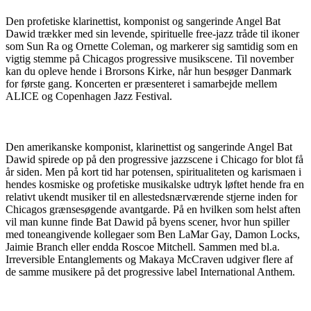
Den profetiske klarinettist, komponist og sangerinde Angel Bat
Dawid trækker med sin levende, spirituelle free-jazz tråde til ikoner
som Sun Ra og Ornette Coleman, og markerer sig samtidig som en
vigtig stemme på Chicagos progressive musikscene. Til november
kan du opleve hende i Brorsons Kirke, når hun besøger Danmark
for første gang. Koncerten er præsenteret i samarbejde mellem
ALICE og Copenhagen Jazz Festival.
Den amerikanske komponist, klarinettist og sangerinde Angel Bat
Dawid spirede op på den progressive jazzscene i Chicago for blot få
år siden. Men på kort tid har potensen, spiritualiteten og karismaen i
hendes kosmiske og profetiske musikalske udtryk løftet hende fra en
relativt ukendt musiker til en allestedsnærværende stjerne inden for
Chicagos grænsesøgende avantgarde. På en hvilken som helst aften
vil man kunne finde Bat Dawid på byens scener, hvor hun spiller
med toneangivende kollegaer som Ben LaMar Gay, Damon Locks,
Jaimie Branch eller endda Roscoe Mitchell. Sammen med bl.a.
Irreversible Entanglements og Makaya McCraven udgiver flere af
de samme musikere på det progressive label International Anthem.