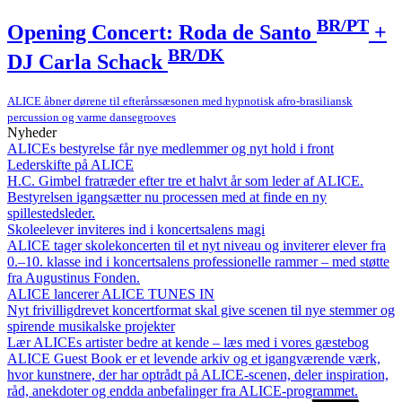
BR/PT
Opening Concert: Roda de Santo
+
BR/DK
DJ Carla Schack
ALICE åbner dørene til efterårssæsonen med hypnotisk afro-brasiliansk
percussion og varme dansegrooves
Nyheder
ALICEs bestyrelse får nye medlemmer og nyt hold i front
Lederskifte på ALICE
H.C. Gimbel fratræder efter tre et halvt år som leder af ALICE.
Bestyrelsen igangsætter nu processen med at finde en ny
spillestedsleder.
Skoleelever inviteres ind i koncertsalens magi
ALICE tager skolekoncerten til et nyt niveau og inviterer elever fra
0.–10. klasse ind i koncertsalens professionelle rammer – med støtte
fra Augustinus Fonden.
ALICE lancerer ALICE TUNES IN
Nyt frivilligdrevet koncertformat skal give scenen til nye stemmer og
spirende musikalske projekter
Lær ALICEs artister bedre at kende – læs med i vores gæstebog
ALICE Guest Book er et levende arkiv og et igangværende værk,
hvor kunstnere, der har optrådt på ALICE-scenen, deler inspiration,
råd, anekdoter og endda anbefalinger fra ALICE-programmet.