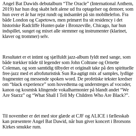
Angel Bat Dawids debutalbum “The Oracle” (International Anthem,
2019) har hun dog skabt helt alene ud fra optagelser og demoer, som
hun over et år har rejst rundt og indsamlet på sin mobiltelefon. Fra
både London og Capetown, men primært fra sit residency i det
historiske Radcliffe Hunter-palæ i Bronzeville, Chicago, har hun
indspillet, sunget og mixet alle stemmer og instrumenter (klarinet,
klaver og trommer) selv.
Resultatet er et intimt og sjælfuldt jazz-album fyldt med sange, som
både trækker tråde til legender som John Coltrane og Ornette
Coleman, og som samtidig tilbyder et originalt take på den spirituelle
free-jazz med et afrofuturistisk Sun Ra-agtigt mix af samples, lydlige
fragmenter og messende spoken word. De profetiske tekster kredser
om “black experience” som hovedtema og understreges af vocoder,
kanon og kosmisk klingende vokalharmonier på blandt andet “We
Are Starzz” og “What Shall I Tell My Children Who Are Black?”.
Til november er det med stor glæde at CJF og ALICE i fællesskab
kan præsentere Angel Bat Dawid, når hun giver koncert i Brorsons
Kirkes smukke rum.