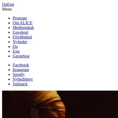
Da
Eng
Menu
Program
Om ALICE
Medlemskab
Gavekort
Frivillighed
Nyheder
Da
Eng
Gæstebog
Facebook
Instagram
Spotify
Nyhedsbrev
Substack