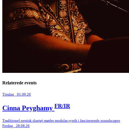
Relaterede events
Tirsdag _01.09.26
FR/IR
Cinna Peyghamy
Traditionel persisk slagtøj møder modular synth i fascinerende soundscapes
Fredag _28.08.26